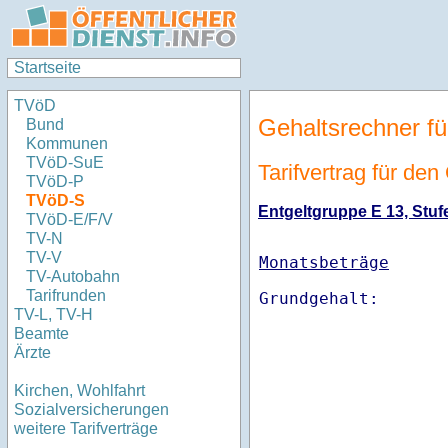
Startseite
TVöD
Gehaltsrechner fü
Bund
Kommunen
TVöD-SuE
Tarifvertrag für de
TVöD-P
TVöD-S
Entgeltgruppe E 13, Stufe
TVöD-E/F/V
TV-N
TV-V
Monatsbeträge
TV-Autobahn
Tarifrunden
TV-L, TV-H
Beamte
Ärzte
Kirchen, Wohlfahrt
Sozialversicherungen
weitere Tarifverträge