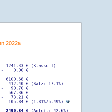
sen 2022a
- 1241.33 € (Klasse I)

-    0.00 €

  6100.68 €

-  412.40 € (Satz: 17.1%)  

-   90.70 € 

-  567.36 €

-   73.21 €

 -  105.84 € (
1.81%
/
5.49%
) 
 -
 2490.84 €