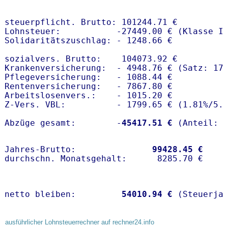
steuerpflicht. Brutto: 101244.71 €

Lohnsteuer:           -27449.00 € (Klasse I)
Solidaritätszuschlag: - 1248.66 €

sozialvers. Brutto:    104073.92 €

Krankenversicherung:  - 4948.76 € (Satz: 17
Pflegeversicherung:   - 1088.44 € 

Rentenversicherung:   - 7867.80 €

Arbeitslosenvers.:    - 1015.20 €

Z-Vers. VBL:          - 1799.65 € (
1.81%
/
5.
Abzüge gesamt:        -
45417.51 €
Jahres-Brutto:               
99428.45 €
netto bleiben:         
54010.94 €
 (Steuerja
ausführlicher Lohnsteuerrechner auf rechner24.info