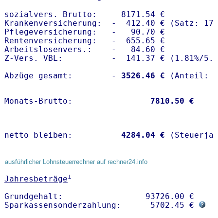
sozialvers. Brutto:     8171.54 €

Krankenversicherung:  -  412.40 € (Satz: 17.
Pflegeversicherung:   -   90.70 € 

Rentenversicherung:   -  655.65 €

Arbeitslosenvers.:    -   84.60 €

Z-Vers. VBL:          -  141.37 € (
1.81%
/
5.
Abzüge gesamt:        -
 3526.46 €
Monats-Brutto:               
 7810.50 €
netto bleiben:         
 4284.04 €
 (Steuerja
ausführlicher Lohnsteuerrechner auf rechner24.info
1
Jahresbeträge
Grundgehalt:                 93726.00 € 

Sparkassensonderzahlung:      5702.45 € 