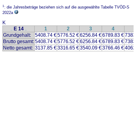
1
: die Jahresbeträge beziehen sich auf die ausgewählte Tabelle TVÖD-S
2022a
K
E 14
1
2
3
4
..
..
Grundgehalt:
5408.74 €
5776.52 €
6256.84 €
6789.83 €
7383
Brutto gesamt:
5408.74 €
5776.52 €
6256.84 €
6789.83 €
7383
Netto gesamt:
3137.85 €
3316.65 €
3540.09 €
3766.46 €
4062