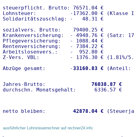
steuerpflicht. Brutto: 76571.04 €

Lohnsteuer:           -17362.00 € (Klasse I)
Solidaritätszuschlag: -   48.31 €

sozialvers. Brutto:    79400.25 €

Krankenversicherung:  - 4948.76 € (Satz: 17
Pflegeversicherung:   - 1088.44 € 

Rentenversicherung:   - 7384.22 €

Arbeitslosenvers.:    -  952.80 €

Z-Vers. VBL:          - 1376.30 € (
1.81%
/
5.
Abzüge gesamt:        -
33160.83 €
Jahres-Brutto:               
76038.87 €
netto bleiben:         
42878.04 €
 (Steuerja
ausführlicher Lohnsteuerrechner auf rechner24.info