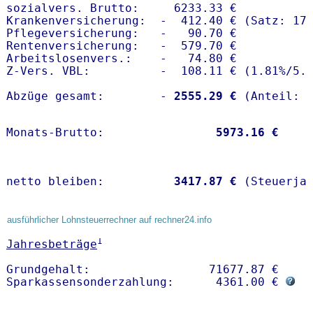
sozialvers. Brutto:     6233.33 €

Krankenversicherung:  -  412.40 € (Satz: 17.
Pflegeversicherung:   -   90.70 € 

Rentenversicherung:   -  579.70 €

Arbeitslosenvers.:    -   74.80 €

Z-Vers. VBL:          -  108.11 € (
1.81%
/
5.
Abzüge gesamt:        -
 2555.29 €
Monats-Brutto:               
 5973.16 €
netto bleiben:         
 3417.87 €
 (Steuerja
ausführlicher Lohnsteuerrechner auf rechner24.info
1
Jahresbeträge
Grundgehalt:                 71677.87 € 

Sparkassensonderzahlung:      4361.00 € 