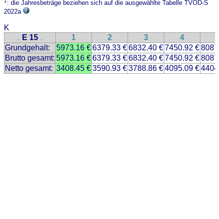
1
: die Jahresbeträge beziehen sich auf die ausgewählte Tabelle TVÖD-S
2022a
K
E 15
1
2
3
4
..
..
Grundgehalt:
5973.16 €
6379.33 €
6832.40 €
7450.92 €
8087
Brutto gesamt:
5973.16 €
6379.33 €
6832.40 €
7450.92 €
8087
Netto gesamt:
3408.45 €
3590.93 €
3788.86 €
4095.09 €
4404