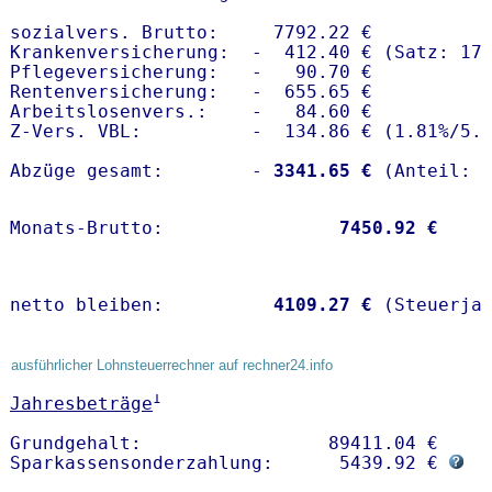
sozialvers. Brutto:     7792.22 €

Krankenversicherung:  -  412.40 € (Satz: 17.
Pflegeversicherung:   -   90.70 € 

Rentenversicherung:   -  655.65 €

Arbeitslosenvers.:    -   84.60 €

Z-Vers. VBL:          -  134.86 € (
1.81%
/
5.
Abzüge gesamt:        -
 3341.65 €
Monats-Brutto:               
 7450.92 €
netto bleiben:         
 4109.27 €
 (Steuerja
ausführlicher Lohnsteuerrechner auf rechner24.info
1
Jahresbeträge
Grundgehalt:                 89411.04 € 

Sparkassensonderzahlung:      5439.92 € 