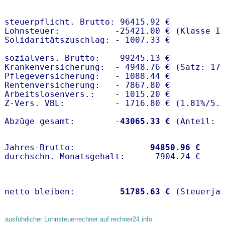
steuerpflicht. Brutto: 96415.92 €

Lohnsteuer:           -25421.00 € (Klasse I)
Solidaritätszuschlag: - 1007.33 €

sozialvers. Brutto:    99245.13 €

Krankenversicherung:  - 4948.76 € (Satz: 17
Pflegeversicherung:   - 1088.44 € 

Rentenversicherung:   - 7867.80 €

Arbeitslosenvers.:    - 1015.20 €

Z-Vers. VBL:          - 1716.80 € (
1.81%
/
5.
Abzüge gesamt:        -
43065.33 €
Jahres-Brutto:               
94850.96 €
netto bleiben:         
51785.63 €
 (Steuerja
ausführlicher Lohnsteuerrechner auf rechner24.info