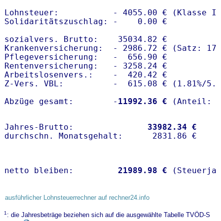
Lohnsteuer:           - 4055.00 € (Klasse I)
Solidaritätszuschlag: -    0.00 €

sozialvers. Brutto:    35034.82 €

Krankenversicherung:  - 2986.72 € (Satz: 17.
Pflegeversicherung:   -  656.90 € 

Rentenversicherung:   - 3258.24 €

Arbeitslosenvers.:    -  420.42 €

Z-Vers. VBL:          -  615.08 € (
1.81%
/
5.
Abzüge gesamt:        -
11992.36 €
Jahres-Brutto:               
33982.34 €
netto bleiben:         
21989.98 €
 (Steuerja
ausführlicher Lohnsteuerrechner auf rechner24.info
1
: die Jahresbeträge beziehen sich auf die ausgewählte Tabelle TVÖD-S