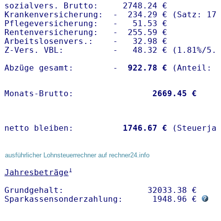
sozialvers. Brutto:     2748.24 €

Krankenversicherung:  -  234.29 € (Satz: 17.
Pflegeversicherung:   -   51.53 € 

Rentenversicherung:   -  255.59 €

Arbeitslosenvers.:    -   32.98 €

Z-Vers. VBL:          -   48.32 € (
1.81%
/
5.
Abzüge gesamt:        -
  922.78 €
Monats-Brutto:               
 2669.45 €
netto bleiben:         
 1746.67 €
 (Steuerja
ausführlicher Lohnsteuerrechner auf rechner24.info
1
Jahresbeträge
Grundgehalt:                 32033.38 € 

Sparkassensonderzahlung:      1948.96 € 