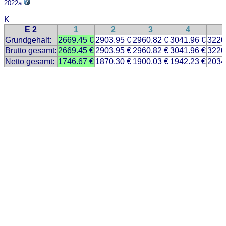
2022a
K
E 2
1
2
3
4
..
..
Grundgehalt:
2669.45 €
2903.95 €
2960.82 €
3041.96 €
3220
Brutto gesamt:
2669.45 €
2903.95 €
2960.82 €
3041.96 €
3220
Netto gesamt:
1746.67 €
1870.30 €
1900.03 €
1942.23 €
2034