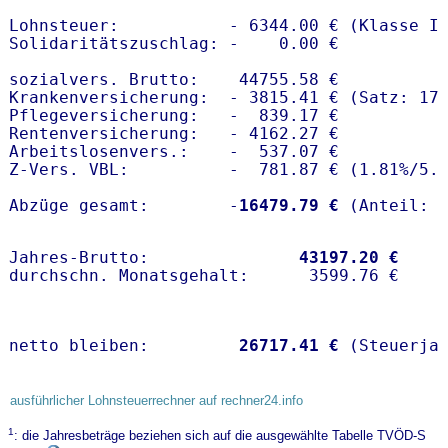
Lohnsteuer:           - 6344.00 € (Klasse I)
Solidaritätszuschlag: -    0.00 €

sozialvers. Brutto:    44755.58 €

Krankenversicherung:  - 3815.41 € (Satz: 17.
Pflegeversicherung:   -  839.17 € 

Rentenversicherung:   - 4162.27 €

Arbeitslosenvers.:    -  537.07 €

Z-Vers. VBL:          -  781.87 € (
1.81%
/
5.
Abzüge gesamt:        -
16479.79 €
Jahres-Brutto:               
43197.20 €
netto bleiben:         
26717.41 €
 (Steuerja
ausführlicher Lohnsteuerrechner auf rechner24.info
1
: die Jahresbeträge beziehen sich auf die ausgewählte Tabelle TVÖD-S