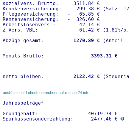
sozialvers. Brutto:     3511.84 €

Krankenversicherung:  -  299.38 € (Satz: 17.
Pflegeversicherung:   -   65.85 € 

Rentenversicherung:   -  326.60 €

Arbeitslosenvers.:    -   42.14 €

Z-Vers. VBL:          -   61.42 € (
1.81%
/
5.
Abzüge gesamt:        -
 1270.89 €
Monats-Brutto:               
 3393.31 €
netto bleiben:         
 2122.42 €
 (Steuerja
ausführlicher Lohnsteuerrechner auf rechner24.info
1
Jahresbeträge
Grundgehalt:                 40719.74 € 

Sparkassensonderzahlung:      2477.46 € 