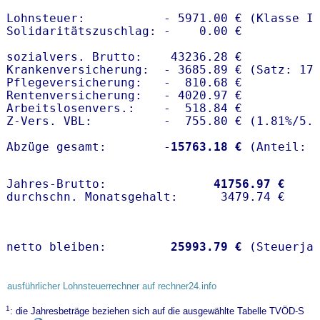
Lohnsteuer:           - 5971.00 € (Klasse I)
Solidaritätszuschlag: -    0.00 €

sozialvers. Brutto:    43236.28 €

Krankenversicherung:  - 3685.89 € (Satz: 17.
Pflegeversicherung:   -  810.68 € 

Rentenversicherung:   - 4020.97 €

Arbeitslosenvers.:    -  518.84 €

Z-Vers. VBL:          -  755.80 € (
1.81%
/
5.
Abzüge gesamt:        -
15763.18 €
Jahres-Brutto:               
41756.97 €
netto bleiben:         
25993.79 €
 (Steuerja
ausführlicher Lohnsteuerrechner auf rechner24.info
1
: die Jahresbeträge beziehen sich auf die ausgewählte Tabelle TVÖD-S