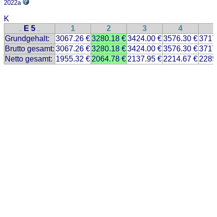
2022a
K
E 5
1
2
3
4
..
..
Grundgehalt:
3067.26 €
3280.18 €
3424.00 €
3576.30 €
3717
Brutto gesamt:
3067.26 €
3280.18 €
3424.00 €
3576.30 €
3717
Netto gesamt:
1955.32 €
2064.78 €
2137.95 €
2214.67 €
2285