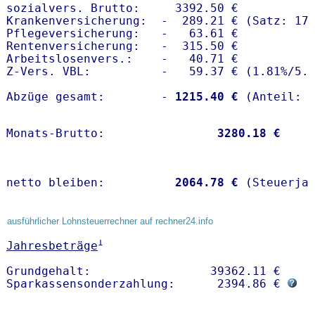
sozialvers. Brutto:     3392.50 €

Krankenversicherung:  -  289.21 € (Satz: 17.
Pflegeversicherung:   -   63.61 € 

Rentenversicherung:   -  315.50 €

Arbeitslosenvers.:    -   40.71 €

Z-Vers. VBL:          -   59.37 € (
1.81%
/
5.
Abzüge gesamt:        -
 1215.40 €
Monats-Brutto:               
 3280.18 €
netto bleiben:         
 2064.78 €
 (Steuerja
ausführlicher Lohnsteuerrechner auf rechner24.info
1
Jahresbeträge
Grundgehalt:                 39362.11 € 

Sparkassensonderzahlung:      2394.86 € 