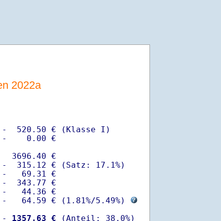
sen 2022a
-  520.50 € (Klasse I)

-    0.00 €

  3696.40 €

-  315.12 € (Satz: 17.1%)  

-   69.31 € 

-  343.77 €

-   44.36 €

 -   64.59 € (
1.81%
/
5.49%
) 
 -
 1357.63 €