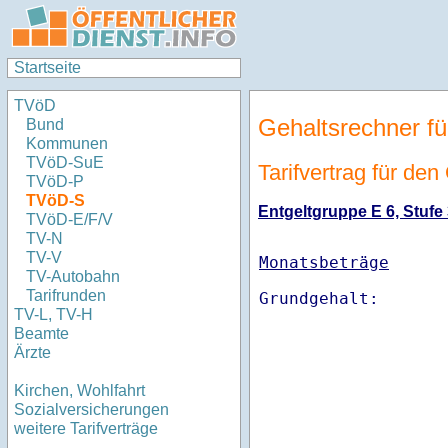
Startseite
TVöD
Gehaltsrechner fü
Bund
Kommunen
TVöD-SuE
Tarifvertrag für de
TVöD-P
TVöD-S
Entgeltgruppe E 6, Stufe 
TVöD-E/F/V
TV-N
TV-V
Monatsbeträge
TV-Autobahn
Tarifrunden
TV-L, TV-H
Beamte
Ärzte
Kirchen, Wohlfahrt
Sozialversicherungen
weitere Tarifverträge