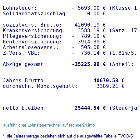
Lohnsteuer:           - 5693.00 € (Klasse I)
Solidaritätszuschlag: -    0.00 €

sozialvers. Brutto:    42090.19 €

Krankenversicherung:  - 3588.19 € (Satz: 17.
Pflegeversicherung:   -  789.19 € 

Rentenversicherung:   - 3914.39 €

Arbeitslosenvers.:    -  505.08 €

Z-Vers. VBL:          -  736.14 € (
1.81%
/
5.
Abzüge gesamt:        -
15225.99 €
Jahres-Brutto:               
40670.53 €
netto bleiben:         
25444.54 €
 (Steuerja
ausführlicher Lohnsteuerrechner auf rechner24.info
1
: die Jahresbeträge beziehen sich auf die ausgewählte Tabelle TVÖD-S