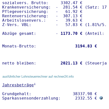
sozialvers. Brutto:     3302.47 €

Krankenversicherung:  -  281.54 € (Satz: 17.
Pflegeversicherung:   -   61.92 € 

Rentenversicherung:   -  307.13 €

Arbeitslosenvers.:    -   39.63 €

Z-Vers. VBL:          -   57.83 € (
1.81%
/
5.
Abzüge gesamt:        -
 1173.70 €
Monats-Brutto:               
 3194.83 €
netto bleiben:         
 2021.13 €
 (Steuerja
ausführlicher Lohnsteuerrechner auf rechner24.info
1
Jahresbeträge
Grundgehalt:                 38337.98 € 

Sparkassensonderzahlung:      2332.55 € 