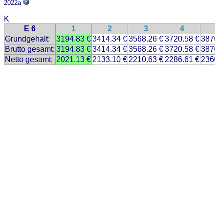
2022a
K
E 6
1
2
3
4
..
..
Grundgehalt:
3194.83 €
3414.34 €
3568.26 €
3720.58 €
3870
Brutto gesamt:
3194.83 €
3414.34 €
3568.26 €
3720.58 €
3870
Netto gesamt:
2021.13 €
2133.10 €
2210.63 €
2286.61 €
2360