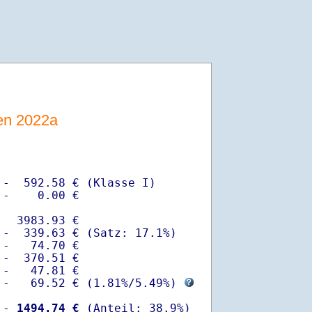
sen 2022a
-  592.58 € (Klasse I)

-    0.00 €

  3983.93 €

-  339.63 € (Satz: 17.1%)  

-   74.70 € 

-  370.51 €

-   47.81 €

 -   69.52 € (
1.81%
/
5.49%
) 
 -
 1494.74 €