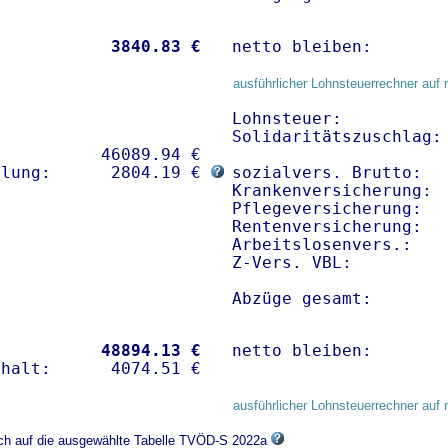
           
 3840.83 €
netto bleiben:       
ausführlicher Lohnsteuerrechner auf 
Lohnsteuer:           
Solidaritätszuschlag: 
          46089.94 € 

hlung:      2804.19 € 
sozialvers. Brutto:   
Krankenversicherung:  
Pflegeversicherung:   
Rentenversicherung:   
Arbeitslosenvers.:    
Z-Vers. VBL:         
Abzüge gesamt:       
           
48894.13 €
netto bleiben:       
ausführlicher Lohnsteuerrechner auf 
sich auf die ausgewählte Tabelle TVÖD-S 2022a