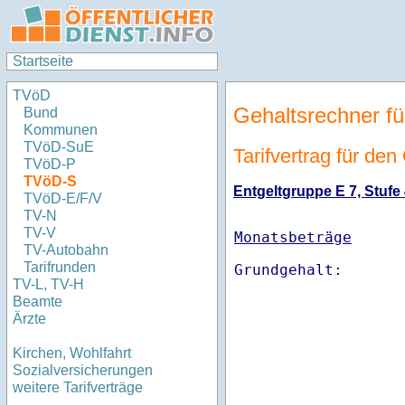
Startseite
TVöD
Gehaltsrechner fü
Bund
Kommunen
TVöD-SuE
Tarifvertrag für de
TVöD-P
TVöD-S
Entgeltgruppe E 7, Stufe 
TVöD-E/F/V
TV-N
TV-V
Monatsbeträge
TV-Autobahn
Tarifrunden
TV-L, TV-H
Beamte
Ärzte
Kirchen, Wohlfahrt
Sozialversicherungen
weitere Tarifverträge