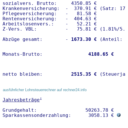
sozialvers. Brutto:     4350.85 €

Krankenversicherung:  -  370.91 € (Satz: 17.
Pflegeversicherung:   -   81.58 € 

Rentenversicherung:   -  404.63 €

Arbeitslosenvers.:    -   52.21 €

Z-Vers. VBL:          -   75.81 € (
1.81%
/
5.
Abzüge gesamt:        -
 1673.30 €
Monats-Brutto:               
 4188.65 €
netto bleiben:         
 2515.35 €
 (Steuerja
ausführlicher Lohnsteuerrechner auf rechner24.info
1
Jahresbeträge
Grundgehalt:                 50263.78 € 

Sparkassensonderzahlung:      3058.13 € 