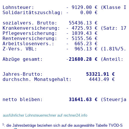
Lohnsteuer:           - 9129.00 € (Klasse I)
Solidaritätszuschlag: -    0.00 €

sozialvers. Brutto:    55436.13 €

Krankenversicherung:  - 4725.93 € (Satz: 17.
Pflegeversicherung:   - 1039.43 € 

Rentenversicherung:   - 5155.56 €

Arbeitslosenvers.:    -  665.23 €

Z-Vers. VBL:          -  965.13 € (
1.81%
/
5.
Abzüge gesamt:        -
21680.28 €
Jahres-Brutto:               
53321.91 €
netto bleiben:         
31641.63 €
 (Steuerja
ausführlicher Lohnsteuerrechner auf rechner24.info
1
: die Jahresbeträge beziehen sich auf die ausgewählte Tabelle TVÖD-S