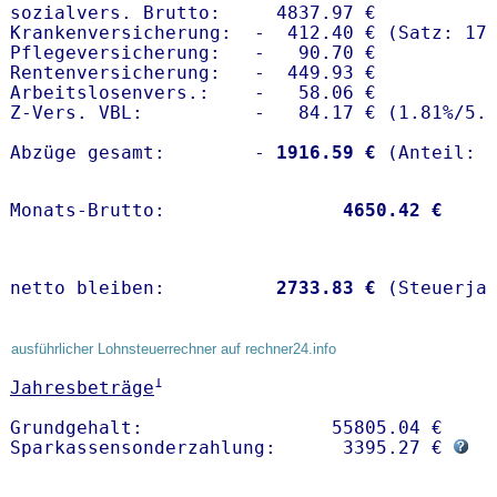
sozialvers. Brutto:     4837.97 €

Krankenversicherung:  -  412.40 € (Satz: 17.
Pflegeversicherung:   -   90.70 € 

Rentenversicherung:   -  449.93 €

Arbeitslosenvers.:    -   58.06 €

Z-Vers. VBL:          -   84.17 € (
1.81%
/
5.
Abzüge gesamt:        -
 1916.59 €
Monats-Brutto:               
 4650.42 €
netto bleiben:         
 2733.83 €
 (Steuerja
ausführlicher Lohnsteuerrechner auf rechner24.info
1
Jahresbeträge
Grundgehalt:                 55805.04 € 

Sparkassensonderzahlung:      3395.27 € 