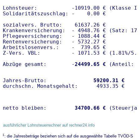
Lohnsteuer:           -10919.00 € (Klasse I)
Solidaritätszuschlag: -    0.00 €

sozialvers. Brutto:    61637.26 €

Krankenversicherung:  - 4948.76 € (Satz: 17
Pflegeversicherung:   - 1088.44 € 

Rentenversicherung:   - 5732.27 €

Arbeitslosenvers.:    -  739.65 €

Z-Vers. VBL:          - 1071.53 € (
1.81%
/
5.
Abzüge gesamt:        -
24499.65 €
Jahres-Brutto:               
59200.31 €
netto bleiben:         
34700.66 €
 (Steuerja
ausführlicher Lohnsteuerrechner auf rechner24.info
1
: die Jahresbeträge beziehen sich auf die ausgewählte Tabelle TVÖD-S