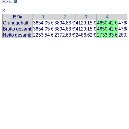
2022a
K
E 9a
1
2
3
4
..
..
Grundgehalt:
3654.05 €
3894.83 €
4129.15 €
4650.42 €
4768
Brutto gesamt:
3654.05 €
3894.83 €
4129.15 €
4650.42 €
4768
Netto gesamt:
2253.54 €
2372.63 €
2486.62 €
2733.83 €
2801