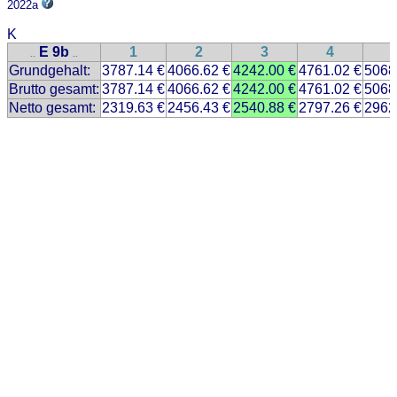
2022a
K
E 9b
1
2
3
4
..
..
Grundgehalt:
3787.14 €
4066.62 €
4242.00 €
4761.02 €
5068
Brutto gesamt:
3787.14 €
4066.62 €
4242.00 €
4761.02 €
5068
Netto gesamt:
2319.63 €
2456.43 €
2540.88 €
2797.26 €
2962