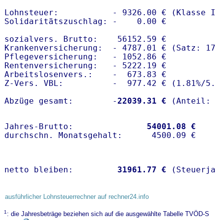
Lohnsteuer:           - 9326.00 € (Klasse I)
Solidaritätszuschlag: -    0.00 €

sozialvers. Brutto:    56152.59 €

Krankenversicherung:  - 4787.01 € (Satz: 17.
Pflegeversicherung:   - 1052.86 € 

Rentenversicherung:   - 5222.19 €

Arbeitslosenvers.:    -  673.83 €

Z-Vers. VBL:          -  977.42 € (
1.81%
/
5.
Abzüge gesamt:        -
22039.31 €
Jahres-Brutto:               
54001.08 €
netto bleiben:         
31961.77 €
 (Steuerja
ausführlicher Lohnsteuerrechner auf rechner24.info
1
: die Jahresbeträge beziehen sich auf die ausgewählte Tabelle TVÖD-S