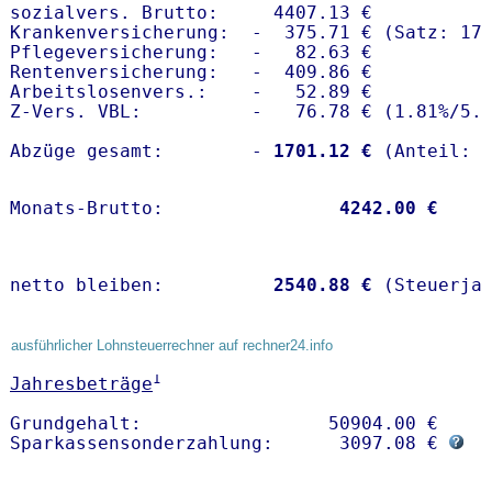
sozialvers. Brutto:     4407.13 €

Krankenversicherung:  -  375.71 € (Satz: 17.
Pflegeversicherung:   -   82.63 € 

Rentenversicherung:   -  409.86 €

Arbeitslosenvers.:    -   52.89 €

Z-Vers. VBL:          -   76.78 € (
1.81%
/
5.
Abzüge gesamt:        -
 1701.12 €
Monats-Brutto:               
 4242.00 €
netto bleiben:         
 2540.88 €
 (Steuerja
ausführlicher Lohnsteuerrechner auf rechner24.info
1
Jahresbeträge
Grundgehalt:                 50904.00 € 

Sparkassensonderzahlung:      3097.08 € 