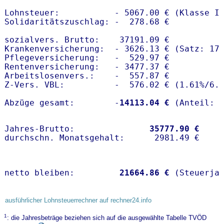
Lohnsteuer:           - 5067.00 € (Klasse I)
Solidaritätszuschlag: -  278.68 €

sozialvers. Brutto:    37191.09 €

Krankenversicherung:  - 3626.13 € (Satz: 17.
Pflegeversicherung:   -  529.97 € 

Rentenversicherung:   - 3477.37 €

Arbeitslosenvers.:    -  557.87 €

Z-Vers. VBL:          -  576.02 € (
1.61%
/
6.
Abzüge gesamt:        -
14113.04 €
Jahres-Brutto:               
35777.90 €
netto bleiben:         
21664.86 €
 (Steuerja
ausführlicher Lohnsteuerrechner auf rechner24.info
1
: die Jahresbeträge beziehen sich auf die ausgewählte Tabelle TVÖD