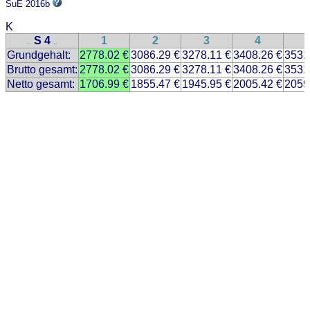
SuE 2016b
K
S 4
1
2
3
4
..
..
Grundgehalt:
2778.02 €
3086.29 €
3278.11 €
3408.26 €
3531
Brutto gesamt:
2778.02 €
3086.29 €
3278.11 €
3408.26 €
3531
Netto gesamt:
1706.99 €
1855.47 €
1945.95 €
2005.42 €
2059