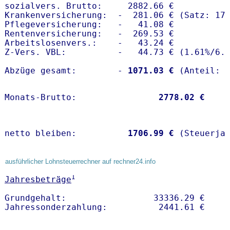
sozialvers. Brutto:     2882.66 €

Krankenversicherung:  -  281.06 € (Satz: 17.
Pflegeversicherung:   -   41.08 € 

Rentenversicherung:   -  269.53 €

Arbeitslosenvers.:    -   43.24 €

Z-Vers. VBL:          -   44.73 € (
1.61%
/
6.
Abzüge gesamt:        -
 1071.03 €
Monats-Brutto:               
 2778.02 €
netto bleiben:         
 1706.99 €
 (Steuerja
ausführlicher Lohnsteuerrechner auf rechner24.info
1
Jahresbeträge
Grundgehalt:                 33336.29 € 
