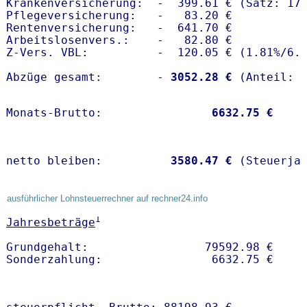
Krankenversicherung:  -  399.61 € (Satz: 17.
Pflegeversicherung:   -   83.20 € 

Rentenversicherung:   -  641.70 €

Arbeitslosenvers.:    -   82.80 €

Z-Vers. VBL:          -  120.05 € (
1.81%
/
6.
Abzüge gesamt:        -
 3052.28 €
Monats-Brutto:               
 6632.75 €
netto bleiben:         
 3580.47 €
 (Steuerja
ausführlicher Lohnsteuerrechner auf rechner24.info
1
Jahresbeträge
Grundgehalt:                 79592.98 € 
