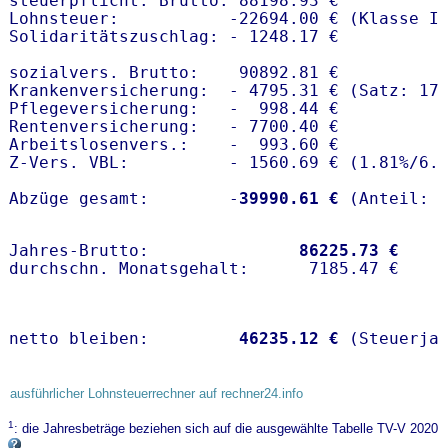
steuerpflicht. Brutto: 88198.93 €

Lohnsteuer:           -22694.00 € (Klasse I)
Solidaritätszuschlag: - 1248.17 €

sozialvers. Brutto:    90892.81 €

Krankenversicherung:  - 4795.31 € (Satz: 17
Pflegeversicherung:   -  998.44 € 

Rentenversicherung:   - 7700.40 €

Arbeitslosenvers.:    -  993.60 €

Z-Vers. VBL:          - 1560.69 € (
1.81%
/
6.
Abzüge gesamt:        -
39990.61 €
Jahres-Brutto:               
86225.73 €
netto bleiben:         
46235.12 €
 (Steuerja
ausführlicher Lohnsteuerrechner auf rechner24.info
1
: die Jahresbeträge beziehen sich auf die ausgewählte Tabelle TV-V 2020