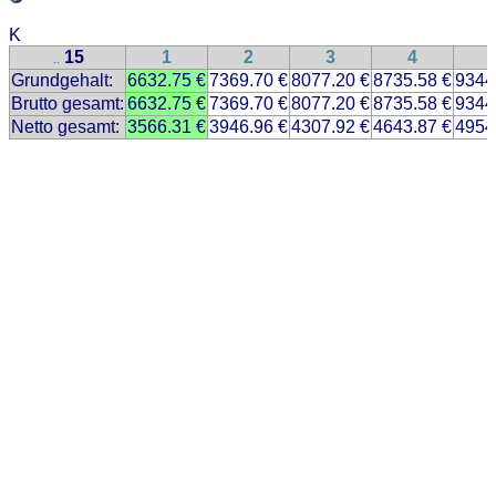
K
15
1
2
3
4
..
Grundgehalt:
6632.75 €
7369.70 €
8077.20 €
8735.58 €
9344
Brutto gesamt:
6632.75 €
7369.70 €
8077.20 €
8735.58 €
9344
Netto gesamt:
3566.31 €
3946.96 €
4307.92 €
4643.87 €
4954