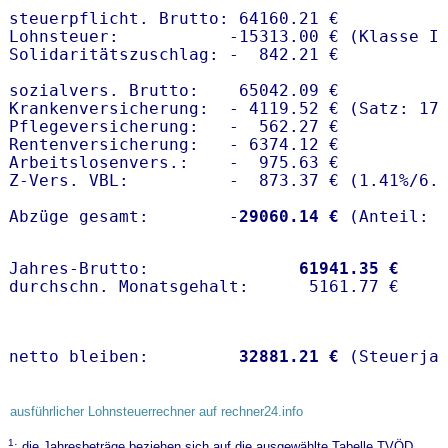
steuerpflicht. Brutto: 64160.21 €

Lohnsteuer:           -15313.00 € (Klasse I)
Solidaritätszuschlag: -  842.21 €

sozialvers. Brutto:    65042.09 €

Krankenversicherung:  - 4119.52 € (Satz: 17
Pflegeversicherung:   -  562.27 € 

Rentenversicherung:   - 6374.12 €

Arbeitslosenvers.:    -  975.63 €

Z-Vers. VBL:          -  873.37 € (
1.41%
/
6.
Abzüge gesamt:        -
29060.14 €
Jahres-Brutto:               
61941.35 €
netto bleiben:         
32881.21 €
 (Steuerja
ausführlicher Lohnsteuerrechner auf rechner24.info
1
: die Jahresbeträge beziehen sich auf die ausgewählte Tabelle TVÖD