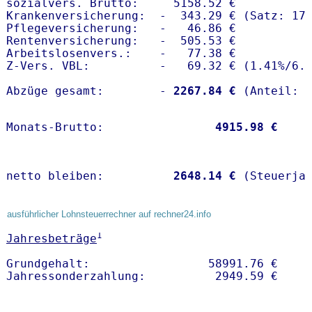
sozialvers. Brutto:     5158.52 €

Krankenversicherung:  -  343.29 € (Satz: 17.
Pflegeversicherung:   -   46.86 € 

Rentenversicherung:   -  505.53 €

Arbeitslosenvers.:    -   77.38 €

Z-Vers. VBL:          -   69.32 € (
1.41%
/
6.
Abzüge gesamt:        -
 2267.84 €
Monats-Brutto:               
 4915.98 €
netto bleiben:         
 2648.14 €
 (Steuerja
ausführlicher Lohnsteuerrechner auf rechner24.info
1
Jahresbeträge
Grundgehalt:                 58991.76 € 
