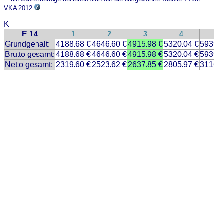
VKA 2012
K
E 14
1
2
3
4
..
..
Grundgehalt:
4188.68 €
4646.60 €
4915.98 €
5320.04 €
5939
Brutto gesamt:
4188.68 €
4646.60 €
4915.98 €
5320.04 €
5939
Netto gesamt:
2319.60 €
2523.62 €
2637.85 €
2805.97 €
3116