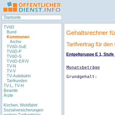
Startseite
TVöD
Gehaltsrechner fü
Bund
Kommunen
Archiv
Tarifvertrag für den
TVöD-SuE
TVöD-P
Entgeltgruppe E 1, Stufe 
TVöD-S
TVöD-E/F/V
TV-N
Monatsbeträge
TV-V
TV-Autobahn
Tarifrunden
TV-L, TV-H
Beamte
Ärzte
Kirchen, Wohlfahrt
Sozialversicherungen
weitere Tarifverträge