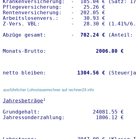
Krankenversicherung:  -  185.04 € (Satz: 17.
Pflegeversicherung:   -   25.26 € 

Rentenversicherung:   -  202.05 €

Arbeitslosenvers.:    -   30.93 €

Z-Vers. VBL:          -   28.30 € (
1.41%
/
6.
Abzüge gesamt:        -
  702.24 €
Monats-Brutto:               
 2006.80 €
netto bleiben:         
 1304.56 €
 (Steuerja
ausführlicher Lohnsteuerrechner auf rechner24.info
1
Jahresbeträge
Grundgehalt:                 24081.55 € 
