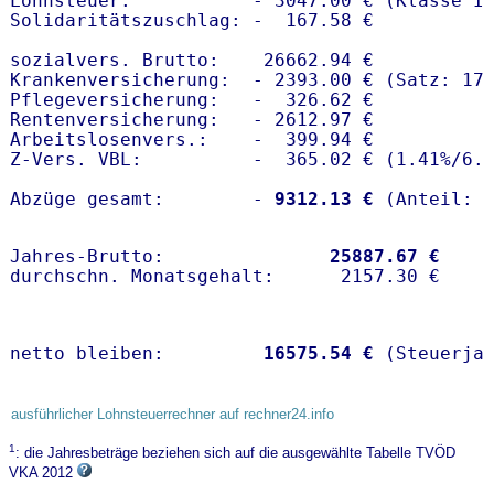
Lohnsteuer:           - 3047.00 € (Klasse I)
Solidaritätszuschlag: -  167.58 €

sozialvers. Brutto:    26662.94 €

Krankenversicherung:  - 2393.00 € (Satz: 17.
Pflegeversicherung:   -  326.62 € 

Rentenversicherung:   - 2612.97 €

Arbeitslosenvers.:    -  399.94 €

Z-Vers. VBL:          -  365.02 € (
1.41%
/
6.
Abzüge gesamt:        -
 9312.13 €
Jahres-Brutto:               
25887.67 €
netto bleiben:         
16575.54 €
 (Steuerja
ausführlicher Lohnsteuerrechner auf rechner24.info
1
: die Jahresbeträge beziehen sich auf die ausgewählte Tabelle TVÖD
VKA 2012