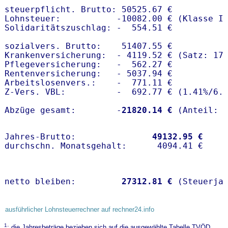
steuerpflicht. Brutto: 50525.67 €

Lohnsteuer:           -10082.00 € (Klasse I)
Solidaritätszuschlag: -  554.51 €

sozialvers. Brutto:    51407.55 €

Krankenversicherung:  - 4119.52 € (Satz: 17.
Pflegeversicherung:   -  562.27 € 

Rentenversicherung:   - 5037.94 €

Arbeitslosenvers.:    -  771.11 €

Z-Vers. VBL:          -  692.77 € (
1.41%
/
6.
Abzüge gesamt:        -
21820.14 €
Jahres-Brutto:               
49132.95 €
netto bleiben:         
27312.81 €
 (Steuerja
ausführlicher Lohnsteuerrechner auf rechner24.info
1
: die Jahresbeträge beziehen sich auf die ausgewählte Tabelle TVÖD