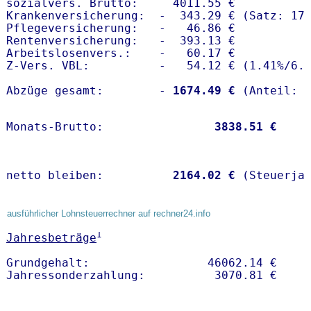
sozialvers. Brutto:     4011.55 €

Krankenversicherung:  -  343.29 € (Satz: 17.
Pflegeversicherung:   -   46.86 € 

Rentenversicherung:   -  393.13 €

Arbeitslosenvers.:    -   60.17 €

Z-Vers. VBL:          -   54.12 € (
1.41%
/
6.
Abzüge gesamt:        -
 1674.49 €
Monats-Brutto:               
 3838.51 €
netto bleiben:         
 2164.02 €
 (Steuerja
ausführlicher Lohnsteuerrechner auf rechner24.info
1
Jahresbeträge
Grundgehalt:                 46062.14 € 
