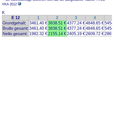
VKA 2012
K
E 12
1
2
3
4
..
..
Grundgehalt:
3461.40 €
3838.51 €
4377.24 €
4848.65 €
5454
Brutto gesamt:
3461.40 €
3838.51 €
4377.24 €
4848.65 €
5454
Netto gesamt:
1982.32 €
2155.14 €
2405.19 €
2609.72 €
2867