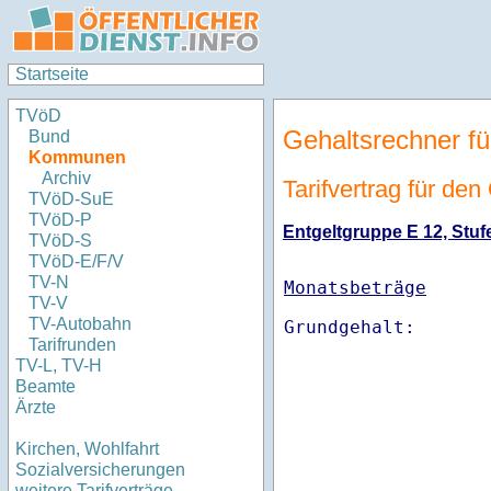
Startseite
TVöD
Gehaltsrechner fü
Bund
Kommunen
Archiv
Tarifvertrag für den
TVöD-SuE
TVöD-P
Entgeltgruppe E 12, Stufe
TVöD-S
TVöD-E/F/V
TV-N
Monatsbeträge
TV-V
TV-Autobahn
Tarifrunden
TV-L, TV-H
Beamte
Ärzte
Kirchen, Wohlfahrt
Sozialversicherungen
weitere Tarifverträge