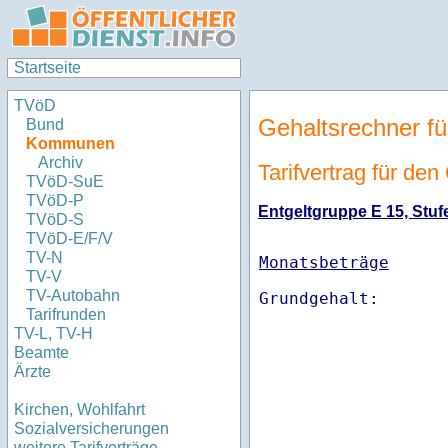
Startseite
TVöD
Gehaltsrechner fü
Bund
Kommunen
Archiv
Tarifvertrag für den
TVöD-SuE
TVöD-P
Entgeltgruppe E 15, Stufe
TVöD-S
TVöD-E/F/V
TV-N
Monatsbeträge
TV-V
TV-Autobahn
Tarifrunden
TV-L, TV-H
Beamte
Ärzte
Kirchen, Wohlfahrt
Sozialversicherungen
weitere Tarifverträge