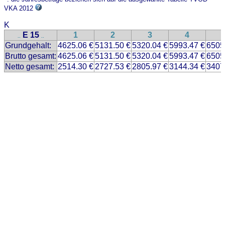
VKA 2012
K
E 15
1
2
3
4
..
..
Grundgehalt:
4625.06 €
5131.50 €
5320.04 €
5993.47 €
6505
Brutto gesamt:
4625.06 €
5131.50 €
5320.04 €
5993.47 €
6505
Netto gesamt:
2514.30 €
2727.53 €
2805.97 €
3144.34 €
3407