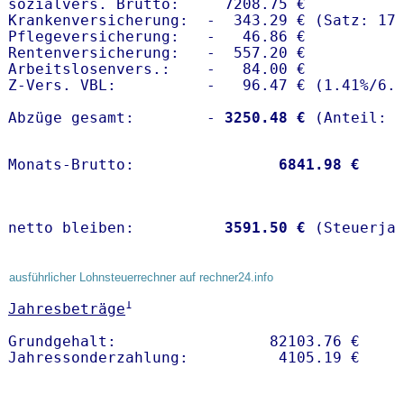
sozialvers. Brutto:     7208.75 €

Krankenversicherung:  -  343.29 € (Satz: 17.
Pflegeversicherung:   -   46.86 € 

Rentenversicherung:   -  557.20 €

Arbeitslosenvers.:    -   84.00 €

Z-Vers. VBL:          -   96.47 € (
1.41%
/
6.
Abzüge gesamt:        -
 3250.48 €
Monats-Brutto:               
 6841.98 €
netto bleiben:         
 3591.50 €
 (Steuerja
ausführlicher Lohnsteuerrechner auf rechner24.info
1
Jahresbeträge
Grundgehalt:                 82103.76 € 
