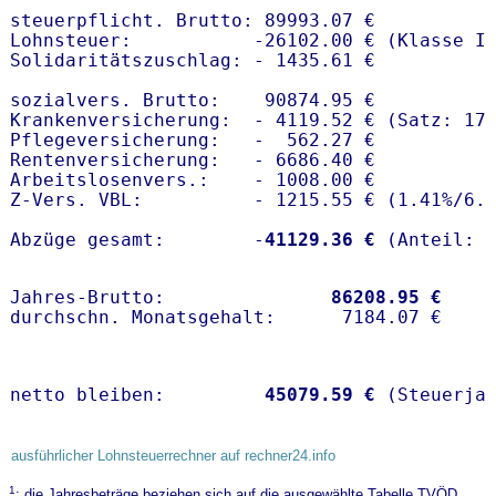
steuerpflicht. Brutto: 89993.07 €

Lohnsteuer:           -26102.00 € (Klasse I)
Solidaritätszuschlag: - 1435.61 €

sozialvers. Brutto:    90874.95 €

Krankenversicherung:  - 4119.52 € (Satz: 17
Pflegeversicherung:   -  562.27 € 

Rentenversicherung:   - 6686.40 €

Arbeitslosenvers.:    - 1008.00 €

Z-Vers. VBL:          - 1215.55 € (
1.41%
/
6.
Abzüge gesamt:        -
41129.36 €
Jahres-Brutto:               
86208.95 €
netto bleiben:         
45079.59 €
 (Steuerja
ausführlicher Lohnsteuerrechner auf rechner24.info
1
: die Jahresbeträge beziehen sich auf die ausgewählte Tabelle TVÖD