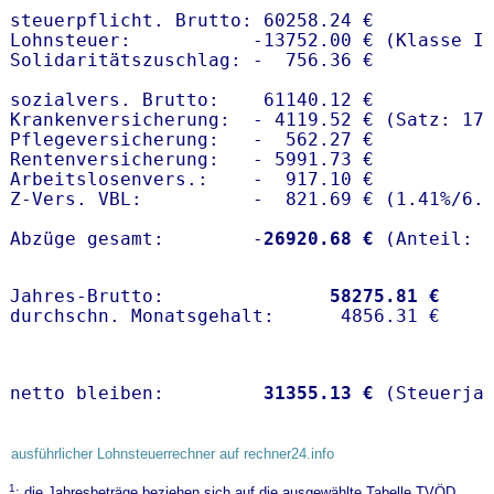
steuerpflicht. Brutto: 60258.24 €

Lohnsteuer:           -13752.00 € (Klasse I)
Solidaritätszuschlag: -  756.36 €

sozialvers. Brutto:    61140.12 €

Krankenversicherung:  - 4119.52 € (Satz: 17
Pflegeversicherung:   -  562.27 € 

Rentenversicherung:   - 5991.73 €

Arbeitslosenvers.:    -  917.10 €

Z-Vers. VBL:          -  821.69 € (
1.41%
/
6.
Abzüge gesamt:        -
26920.68 €
Jahres-Brutto:               
58275.81 €
netto bleiben:         
31355.13 €
 (Steuerja
ausführlicher Lohnsteuerrechner auf rechner24.info
1
: die Jahresbeträge beziehen sich auf die ausgewählte Tabelle TVÖD