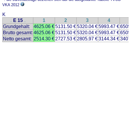
VKA 2012
K
E 15
1
2
3
4
..
..
Grundgehalt:
4625.06 €
5131.50 €
5320.04 €
5993.47 €
6505
Brutto gesamt:
4625.06 €
5131.50 €
5320.04 €
5993.47 €
6505
Netto gesamt:
2514.30 €
2727.53 €
2805.97 €
3144.34 €
3407