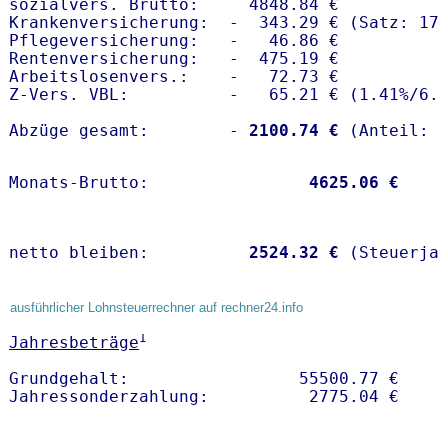
sozialvers. Brutto:     4848.84 €

Krankenversicherung:  -  343.29 € (Satz: 17.
Pflegeversicherung:   -   46.86 € 

Rentenversicherung:   -  475.19 €

Arbeitslosenvers.:    -   72.73 €

Z-Vers. VBL:          -   65.21 € (
1.41%
/
6.
Abzüge gesamt:        -
 2100.74 €
Monats-Brutto:               
 4625.06 €
netto bleiben:         
 2524.32 €
 (Steuerja
ausführlicher Lohnsteuerrechner auf rechner24.info
1
Jahresbeträge
Grundgehalt:                 55500.77 € 
