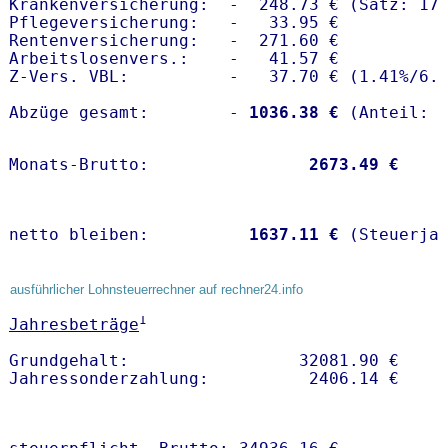
Krankenversicherung:  -  248.73 € (Satz: 17.
Pflegeversicherung:   -   33.95 € 

Rentenversicherung:   -  271.60 €

Arbeitslosenvers.:    -   41.57 €

Z-Vers. VBL:          -   37.70 € (
1.41%
/
6.
Abzüge gesamt:        -
 1036.38 €
Monats-Brutto:               
 2673.49 €
netto bleiben:         
 1637.11 €
 (Steuerja
ausführlicher Lohnsteuerrechner auf rechner24.info
1
Jahresbeträge
Grundgehalt:                 32081.90 € 
