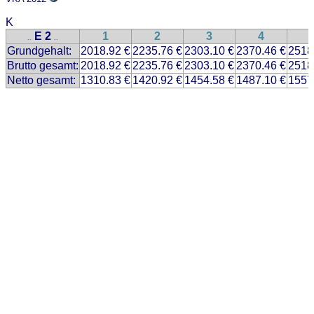
K
E 2
1
2
3
4
..
..
Grundgehalt:
2018.92 €
2235.76 €
2303.10 €
2370.46 €
2518
Brutto gesamt:
2018.92 €
2235.76 €
2303.10 €
2370.46 €
2518
Netto gesamt:
1310.83 €
1420.92 €
1454.58 €
1487.10 €
1557