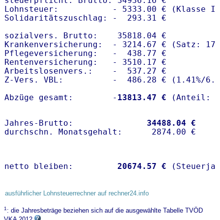
steuerpflicht. Brutto: 34936.16 €

Lohnsteuer:           - 5333.00 € (Klasse I)
Solidaritätszuschlag: -  293.31 €

sozialvers. Brutto:    35818.04 €

Krankenversicherung:  - 3214.67 € (Satz: 17.
Pflegeversicherung:   -  438.77 € 

Rentenversicherung:   - 3510.17 €

Arbeitslosenvers.:    -  537.27 €

Z-Vers. VBL:          -  486.28 € (
1.41%
/
6.
Abzüge gesamt:        -
13813.47 €
Jahres-Brutto:               
34488.04 €
netto bleiben:         
20674.57 €
 (Steuerja
ausführlicher Lohnsteuerrechner auf rechner24.info
1
: die Jahresbeträge beziehen sich auf die ausgewählte Tabelle TVÖD
VKA 2012