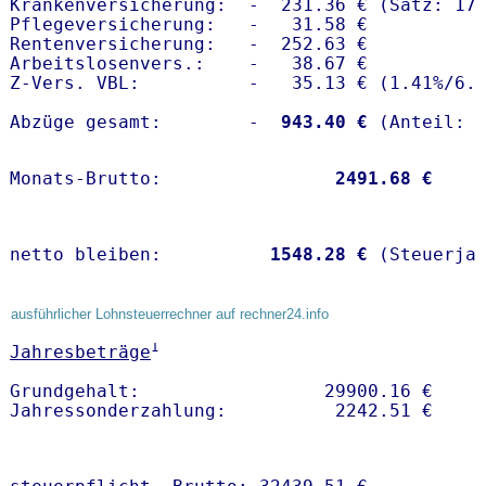
Krankenversicherung:  -  231.36 € (Satz: 17.
Pflegeversicherung:   -   31.58 € 

Rentenversicherung:   -  252.63 €

Arbeitslosenvers.:    -   38.67 €

Z-Vers. VBL:          -   35.13 € (
1.41%
/
6.
Abzüge gesamt:        -
  943.40 €
Monats-Brutto:               
 2491.68 €
netto bleiben:         
 1548.28 €
 (Steuerja
ausführlicher Lohnsteuerrechner auf rechner24.info
1
Jahresbeträge
Grundgehalt:                 29900.16 € 
