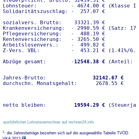
steuerpflicht. Brutto: 32439.51 €

Lohnsteuer:           - 4674.00 € (Klasse I)
Solidaritätszuschlag: -  257.07 €

sozialvers. Brutto:    33321.39 €

Krankenversicherung:  - 2990.59 € (Satz: 17.
Pflegeversicherung:   -  408.19 € 

Rentenversicherung:   - 3265.50 €

Arbeitslosenvers.:    -  499.82 €

Z-Vers. VBL:          -  453.21 € (
1.41%
/
6.
Abzüge gesamt:        -
12548.38 €
Jahres-Brutto:               
32142.67 €
netto bleiben:         
19594.29 €
 (Steuerja
ausführlicher Lohnsteuerrechner auf rechner24.info
1
: die Jahresbeträge beziehen sich auf die ausgewählte Tabelle TVÖD
VKA 2012