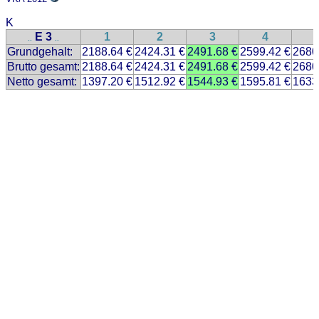
K
E 3
1
2
3
4
..
..
Grundgehalt:
2188.64 €
2424.31 €
2491.68 €
2599.42 €
2680
Brutto gesamt:
2188.64 €
2424.31 €
2491.68 €
2599.42 €
2680
Netto gesamt:
1397.20 €
1512.92 €
1544.93 €
1595.81 €
1633