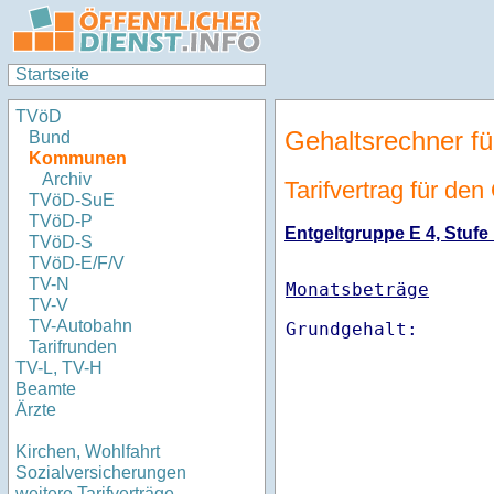
Startseite
TVöD
Gehaltsrechner fü
Bund
Kommunen
Archiv
Tarifvertrag für den
TVöD-SuE
TVöD-P
Entgeltgruppe E 4, Stufe 
TVöD-S
TVöD-E/F/V
TV-N
Monatsbeträge
TV-V
TV-Autobahn
Tarifrunden
TV-L, TV-H
Beamte
Ärzte
Kirchen, Wohlfahrt
Sozialversicherungen
weitere Tarifverträge