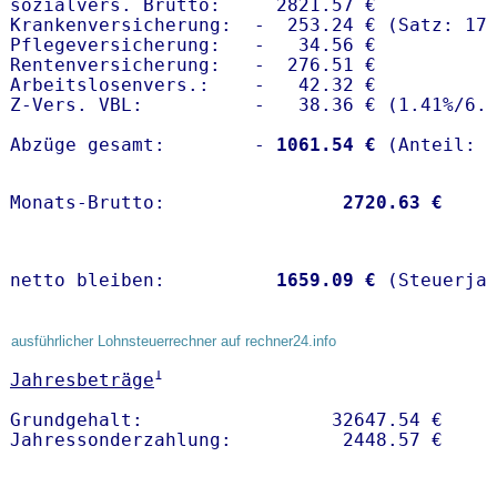
sozialvers. Brutto:     2821.57 €

Krankenversicherung:  -  253.24 € (Satz: 17.
Pflegeversicherung:   -   34.56 € 

Rentenversicherung:   -  276.51 €

Arbeitslosenvers.:    -   42.32 €

Z-Vers. VBL:          -   38.36 € (
1.41%
/
6.
Abzüge gesamt:        -
 1061.54 €
Monats-Brutto:               
 2720.63 €
netto bleiben:         
 1659.09 €
 (Steuerja
ausführlicher Lohnsteuerrechner auf rechner24.info
1
Jahresbeträge
Grundgehalt:                 32647.54 € 
