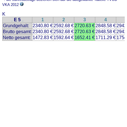
VKA 2012
K
E 5
1
2
3
4
..
..
Grundgehalt:
2340.80 €
2592.68 €
2720.63 €
2848.58 €
2942
Brutto gesamt:
2340.80 €
2592.68 €
2720.63 €
2848.58 €
2942
Netto gesamt:
1472.83 €
1592.64 €
1652.41 €
1711.29 €
1754