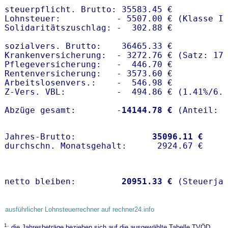
steuerpflicht. Brutto: 35583.45 €

Lohnsteuer:           - 5507.00 € (Klasse I)
Solidaritätszuschlag: -  302.88 €

sozialvers. Brutto:    36465.33 €

Krankenversicherung:  - 3272.76 € (Satz: 17.
Pflegeversicherung:   -  446.70 € 

Rentenversicherung:   - 3573.60 €

Arbeitslosenvers.:    -  546.98 €

Z-Vers. VBL:          -  494.86 € (
1.41%
/
6.
Abzüge gesamt:        -
14144.78 €
Jahres-Brutto:               
35096.11 €
netto bleiben:         
20951.33 €
 (Steuerja
ausführlicher Lohnsteuerrechner auf rechner24.info
1
: die Jahresbeträge beziehen sich auf die ausgewählte Tabelle TVÖD