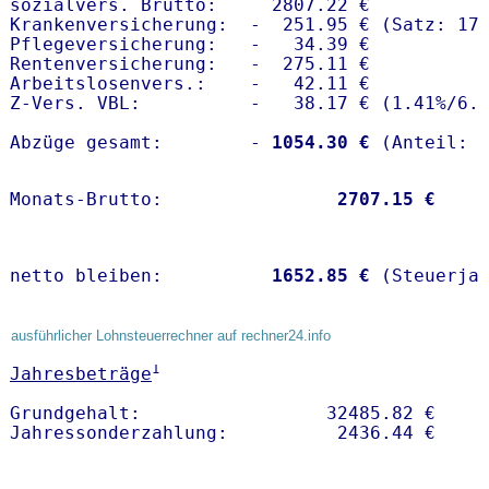
sozialvers. Brutto:     2807.22 €

Krankenversicherung:  -  251.95 € (Satz: 17.
Pflegeversicherung:   -   34.39 € 

Rentenversicherung:   -  275.11 €

Arbeitslosenvers.:    -   42.11 €

Z-Vers. VBL:          -   38.17 € (
1.41%
/
6.
Abzüge gesamt:        -
 1054.30 €
Monats-Brutto:               
 2707.15 €
netto bleiben:         
 1652.85 €
 (Steuerja
ausführlicher Lohnsteuerrechner auf rechner24.info
1
Jahresbeträge
Grundgehalt:                 32485.82 € 
