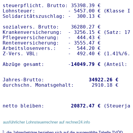
steuerpflicht. Brutto: 35398.39 €

Lohnsteuer:           - 5457.00 € (Klasse I)
Solidaritätszuschlag: -  300.13 €

sozialvers. Brutto:    36280.27 €

Krankenversicherung:  - 3256.15 € (Satz: 17.
Pflegeversicherung:   -  444.43 € 

Rentenversicherung:   - 3555.47 €

Arbeitslosenvers.:    -  544.20 €

Z-Vers. VBL:          -  492.40 € (
1.41%
/
6.
Abzüge gesamt:        -
14049.79 €
Jahres-Brutto:               
34922.26 €
netto bleiben:         
20872.47 €
 (Steuerja
ausführlicher Lohnsteuerrechner auf rechner24.info
1
: die Jahresbeträge beziehen sich auf die ausgewählte Tabelle TVÖD