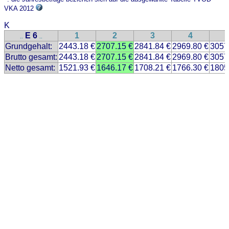
VKA 2012
K
E 6
1
2
3
4
..
..
Grundgehalt:
2443.18 €
2707.15 €
2841.84 €
2969.80 €
3057
Brutto gesamt:
2443.18 €
2707.15 €
2841.84 €
2969.80 €
3057
Netto gesamt:
1521.93 €
1646.17 €
1708.21 €
1766.30 €
1805