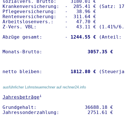
sozialvers. Brutto:     3180.01 €

Krankenversicherung:  -  285.41 € (Satz: 17.
Pflegeversicherung:   -   38.96 € 

Rentenversicherung:   -  311.64 €

Arbeitslosenvers.:    -   47.70 €

Z-Vers. VBL:          -   43.11 € (
1.41%
/
6.
Abzüge gesamt:        -
 1244.55 €
Monats-Brutto:               
 3057.35 €
netto bleiben:         
 1812.80 €
 (Steuerja
ausführlicher Lohnsteuerrechner auf rechner24.info
1
Jahresbeträge
Grundgehalt:                 36688.18 € 
