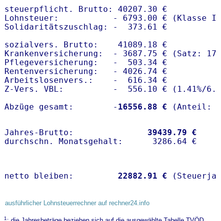
steuerpflicht. Brutto: 40207.30 €

Lohnsteuer:           - 6793.00 € (Klasse I)
Solidaritätszuschlag: -  373.61 €

sozialvers. Brutto:    41089.18 €

Krankenversicherung:  - 3687.75 € (Satz: 17.
Pflegeversicherung:   -  503.34 € 

Rentenversicherung:   - 4026.74 €

Arbeitslosenvers.:    -  616.34 €

Z-Vers. VBL:          -  556.10 € (
1.41%
/
6.
Abzüge gesamt:        -
16556.88 €
Jahres-Brutto:               
39439.79 €
netto bleiben:         
22882.91 €
 (Steuerja
ausführlicher Lohnsteuerrechner auf rechner24.info
1
: die Jahresbeträge beziehen sich auf die ausgewählte Tabelle TVÖD