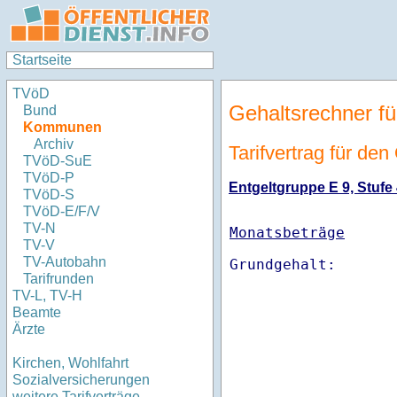
Startseite
TVöD
Gehaltsrechner fü
Bund
Kommunen
Archiv
Tarifvertrag für den
TVöD-SuE
TVöD-P
Entgeltgruppe E 9, Stufe 
TVöD-S
TVöD-E/F/V
TV-N
Monatsbeträge
TV-V
TV-Autobahn
Tarifrunden
TV-L, TV-H
Beamte
Ärzte
Kirchen, Wohlfahrt
Sozialversicherungen
weitere Tarifverträge