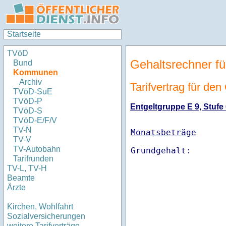
Startseite
TVöD
Gehaltsrechner fü
Bund
Kommunen
Archiv
Tarifvertrag für den
TVöD-SuE
TVöD-P
Entgeltgruppe E 9, Stufe 
TVöD-S
TVöD-E/F/V
TV-N
Monatsbeträge
TV-V
TV-Autobahn
Tarifrunden
TV-L, TV-H
Beamte
Ärzte
Kirchen, Wohlfahrt
Sozialversicherungen
weitere Tarifverträge