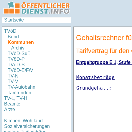
Startseite
TVöD
Gehaltsrechner fü
Bund
Kommunen
Archiv
Tarifvertrag für den
TVöD-SuE
TVöD-P
Entgeltgruppe E 1, Stufe 
TVöD-S
TVöD-E/F/V
TV-N
Monatsbeträge
TV-V
TV-Autobahn
Tarifrunden
TV-L, TV-H
Beamte
Ärzte
Kirchen, Wohlfahrt
Sozialversicherungen
weitere Tarifverträge