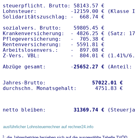
steuerpflicht. Brutto: 58143.57 €

Lohnsteuer:           -12159.00 € (Klasse I)
Solidaritätszuschlag: -  668.74 €

sozialvers. Brutto:    59805.45 €

Krankenversicherung:  - 4826.25 € (Satz: 17
Pflegeversicherung:   -  705.38 € 

Rentenversicherung:   - 5591.81 €

Arbeitslosenvers.:    -  897.08 €

Z-Vers. VBL:          -  804.01 € (
1.41%
/
6.
Abzüge gesamt:        -
25652.27 €
Jahres-Brutto:               
57022.01 €
netto bleiben:         
31369.74 €
 (Steuerja
ausführlicher Lohnsteuerrechner auf rechner24.info
1
: die Jahresbeträge beziehen sich auf die ausgewählte Tabelle TVÖD