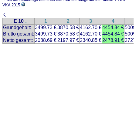
VKA 2015
K
E 10
1
2
3
4
..
..
Grundgehalt:
3499.73 €
3870.58 €
4162.70 €
4454.84 €
5009
Brutto gesamt:
3499.73 €
3870.58 €
4162.70 €
4454.84 €
5009
Netto gesamt:
2038.69 €
2197.97 €
2340.85 €
2478.91 €
2727