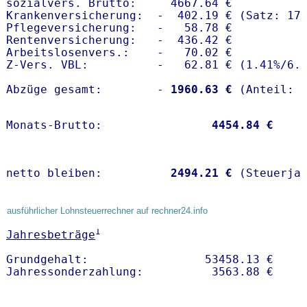
sozialvers. Brutto:     4667.64 €

Krankenversicherung:  -  402.19 € (Satz: 17.
Pflegeversicherung:   -   58.78 € 

Rentenversicherung:   -  436.42 €

Arbeitslosenvers.:    -   70.02 €

Z-Vers. VBL:          -   62.81 € (
1.41%
/
6.
Abzüge gesamt:        -
 1960.63 €
Monats-Brutto:               
 4454.84 €
netto bleiben:         
 2494.21 €
 (Steuerja
ausführlicher Lohnsteuerrechner auf rechner24.info
1
Jahresbeträge
Grundgehalt:                 53458.13 € 
