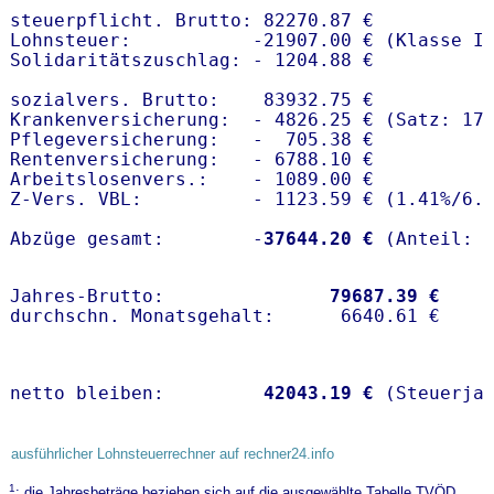
steuerpflicht. Brutto: 82270.87 €

Lohnsteuer:           -21907.00 € (Klasse I)
Solidaritätszuschlag: - 1204.88 €

sozialvers. Brutto:    83932.75 €

Krankenversicherung:  - 4826.25 € (Satz: 17
Pflegeversicherung:   -  705.38 € 

Rentenversicherung:   - 6788.10 €

Arbeitslosenvers.:    - 1089.00 €

Z-Vers. VBL:          - 1123.59 € (
1.41%
/
6.
Abzüge gesamt:        -
37644.20 €
Jahres-Brutto:               
79687.39 €
netto bleiben:         
42043.19 €
 (Steuerja
ausführlicher Lohnsteuerrechner auf rechner24.info
1
: die Jahresbeträge beziehen sich auf die ausgewählte Tabelle TVÖD