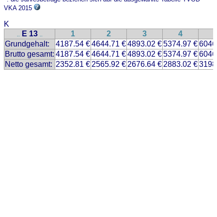
VKA 2015
K
E 13
1
2
3
4
..
..
Grundgehalt:
4187.54 €
4644.71 €
4893.02 €
5374.97 €
6046
Brutto gesamt:
4187.54 €
4644.71 €
4893.02 €
5374.97 €
6046
Netto gesamt:
2352.81 €
2565.92 €
2676.64 €
2883.02 €
3198