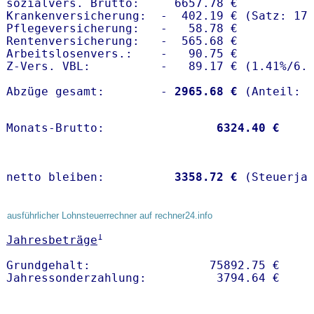
sozialvers. Brutto:     6657.78 €

Krankenversicherung:  -  402.19 € (Satz: 17.
Pflegeversicherung:   -   58.78 € 

Rentenversicherung:   -  565.68 €

Arbeitslosenvers.:    -   90.75 €

Z-Vers. VBL:          -   89.17 € (
1.41%
/
6.
Abzüge gesamt:        -
 2965.68 €
Monats-Brutto:               
 6324.40 €
netto bleiben:         
 3358.72 €
 (Steuerja
ausführlicher Lohnsteuerrechner auf rechner24.info
1
Jahresbeträge
Grundgehalt:                 75892.75 € 
