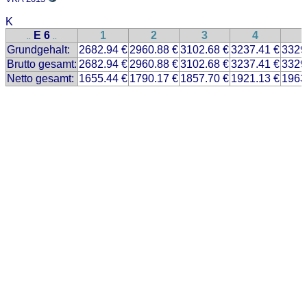
K
E 6
1
2
3
4
..
..
Grundgehalt:
2682.94 €
2960.88 €
3102.68 €
3237.41 €
3329
Brutto gesamt:
2682.94 €
2960.88 €
3102.68 €
3237.41 €
3329
Netto gesamt:
1655.44 €
1790.17 €
1857.70 €
1921.13 €
1963