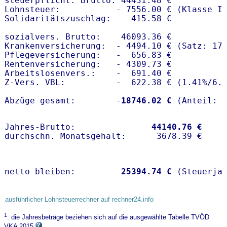
steuerpflicht. Brutto: 44431.48 €

Lohnsteuer:           - 7556.00 € (Klasse I)
Solidaritätszuschlag: -  415.58 €

sozialvers. Brutto:    46093.36 €

Krankenversicherung:  - 4494.10 € (Satz: 17.
Pflegeversicherung:   -  656.83 € 

Rentenversicherung:   - 4309.73 €

Arbeitslosenvers.:    -  691.40 €

Z-Vers. VBL:          -  622.38 € (
1.41%
/
6.
Abzüge gesamt:        -
18746.02 €
Jahres-Brutto:               
44140.76 €
netto bleiben:         
25394.74 €
 (Steuerja
ausführlicher Lohnsteuerrechner auf rechner24.info
1
: die Jahresbeträge beziehen sich auf die ausgewählte Tabelle TVÖD
VKA 2015