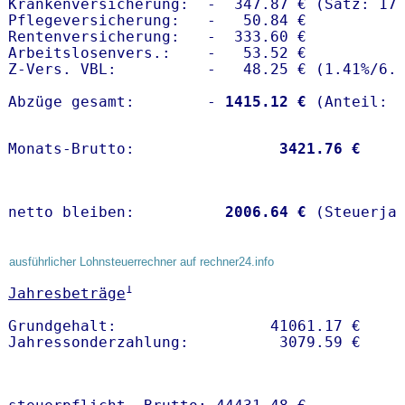
Krankenversicherung:  -  347.87 € (Satz: 17.
Pflegeversicherung:   -   50.84 € 

Rentenversicherung:   -  333.60 €

Arbeitslosenvers.:    -   53.52 €

Z-Vers. VBL:          -   48.25 € (
1.41%
/
6.
Abzüge gesamt:        -
 1415.12 €
Monats-Brutto:               
 3421.76 €
netto bleiben:         
 2006.64 €
 (Steuerja
ausführlicher Lohnsteuerrechner auf rechner24.info
1
Jahresbeträge
Grundgehalt:                 41061.17 € 
