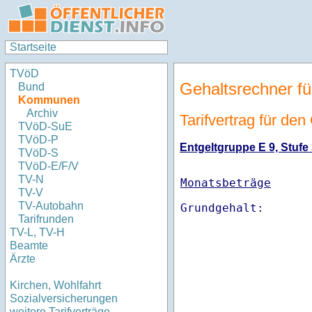
Startseite
TVöD
Gehaltsrechner fü
Bund
Kommunen
Archiv
Tarifvertrag für den
TVöD-SuE
TVöD-P
Entgeltgruppe E 9, Stufe 
TVöD-S
TVöD-E/F/V
TV-N
Monatsbeträge
TV-V
TV-Autobahn
Tarifrunden
TV-L, TV-H
Beamte
Ärzte
Kirchen, Wohlfahrt
Sozialversicherungen
weitere Tarifverträge