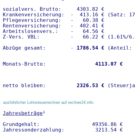
sozialvers. Brutto:     4303.82 €

Krankenversicherung:  -  413.16 € (Satz: 17.
Pflegeversicherung:   -   60.38 € 

Rentenversicherung:   -  402.41 €

Arbeitslosenvers.:    -   64.56 €

Z-Vers. VBL:          -   66.22 € (
1.61%
/
6.
Abzüge gesamt:        -
 1786.54 €
Monats-Brutto:               
 4113.07 €
netto bleiben:         
 2326.53 €
 (Steuerja
ausführlicher Lohnsteuerrechner auf rechner24.info
1
Jahresbeträge
Grundgehalt:                 49356.86 € 
