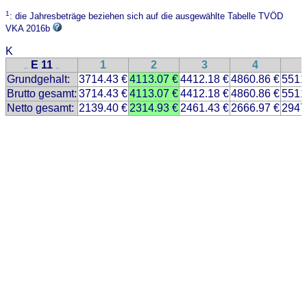
1
: die Jahresbeträge beziehen sich auf die ausgewählte Tabelle TVÖD
VKA 2016b
K
E 11
1
2
3
4
..
..
Grundgehalt:
3714.43 €
4113.07 €
4412.18 €
4860.86 €
5511
Brutto gesamt:
3714.43 €
4113.07 €
4412.18 €
4860.86 €
5511
Netto gesamt:
2139.40 €
2314.93 €
2461.43 €
2666.97 €
2947