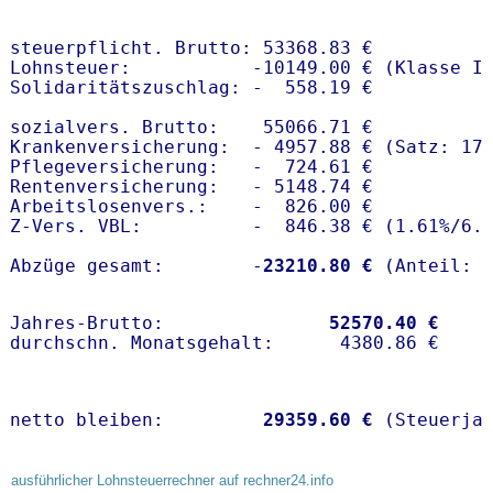
steuerpflicht. Brutto: 53368.83 €

Lohnsteuer:           -10149.00 € (Klasse I)
Solidaritätszuschlag: -  558.19 €

sozialvers. Brutto:    55066.71 €

Krankenversicherung:  - 4957.88 € (Satz: 17.
Pflegeversicherung:   -  724.61 € 

Rentenversicherung:   - 5148.74 €

Arbeitslosenvers.:    -  826.00 €

Z-Vers. VBL:          -  846.38 € (
1.61%
/
6.
Abzüge gesamt:        -
23210.80 €
Jahres-Brutto:               
52570.40 €
netto bleiben:         
29359.60 €
 (Steuerja
ausführlicher Lohnsteuerrechner auf rechner24.info