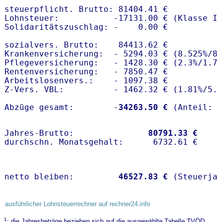
steuerpflicht. Brutto: 81404.41 €

Lohnsteuer:           -17131.00 € (Klasse I)
Solidaritätszuschlag: -    0.00 €

sozialvers. Brutto:    84413.62 €

Krankenversicherung:  - 5294.03 € (8.525%/8
Pflegeversicherung:   - 1428.30 € (2.3%/1.7%
Rentenversicherung:   - 7850.47 €

Arbeitslosenvers.:    - 1097.38 €

Z-Vers. VBL:          - 1462.32 € (
1.81%
/
5.
Abzüge gesamt:        -
34263.50 €
Jahres-Brutto:               
80791.33 €
netto bleiben:         
46527.83 €
 (Steuerja
ausführlicher Lohnsteuerrechner auf rechner24.info
1
: die Jahresbeträge beziehen sich auf die ausgewählte Tabelle TVÖD