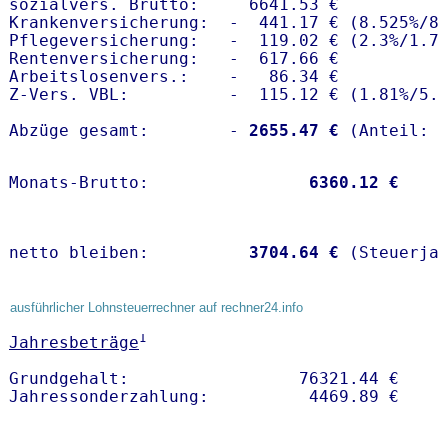
sozialvers. Brutto:     6641.53 €

Krankenversicherung:  -  441.17 € (8.525%/8.
Pflegeversicherung:   -  119.02 € (2.3%/1.7%
Rentenversicherung:   -  617.66 €

Arbeitslosenvers.:    -   86.34 €

Z-Vers. VBL:          -  115.12 € (
1.81%
/
5.
Abzüge gesamt:        -
 2655.47 €
Monats-Brutto:               
 6360.12 €
netto bleiben:         
 3704.64 €
 (Steuerja
ausführlicher Lohnsteuerrechner auf rechner24.info
1
Jahresbeträge
Grundgehalt:                 76321.44 € 
