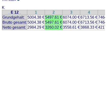
K
E 12
1
2
3
4
..
..
Grundgehalt:
5004.38 €
5497.61 €
6074.00 €
6713.56 €
7464
Brutto gesamt:
5004.38 €
5497.61 €
6074.00 €
6713.56 €
7464
Netto gesamt:
2984.29 €
3260.02 €
3558.61 €
3868.33 €
4217