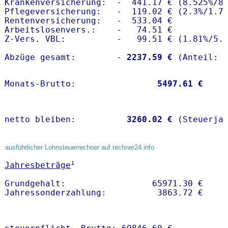
Krankenversicherung:  -  441.17 € (8.525%/8.
Pflegeversicherung:   -  119.02 € (2.3%/1.7%
Rentenversicherung:   -  533.04 €

Arbeitslosenvers.:    -   74.51 €

Z-Vers. VBL:          -   99.51 € (
1.81%
/
5.
Abzüge gesamt:        -
 2237.59 €
Monats-Brutto:               
 5497.61 €
netto bleiben:         
 3260.02 €
 (Steuerja
ausführlicher Lohnsteuerrechner auf rechner24.info
1
Jahresbeträge
Grundgehalt:                 65971.30 € 
