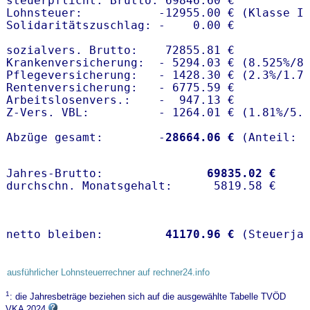
steuerpflicht. Brutto: 69846.60 €

Lohnsteuer:           -12955.00 € (Klasse I)
Solidaritätszuschlag: -    0.00 €

sozialvers. Brutto:    72855.81 €

Krankenversicherung:  - 5294.03 € (8.525%/8
Pflegeversicherung:   - 1428.30 € (2.3%/1.7%
Rentenversicherung:   - 6775.59 €

Arbeitslosenvers.:    -  947.13 €

Z-Vers. VBL:          - 1264.01 € (
1.81%
/
5.
Abzüge gesamt:        -
28664.06 €
Jahres-Brutto:               
69835.02 €
netto bleiben:         
41170.96 €
 (Steuerja
ausführlicher Lohnsteuerrechner auf rechner24.info
1
: die Jahresbeträge beziehen sich auf die ausgewählte Tabelle TVÖD
VKA 2024