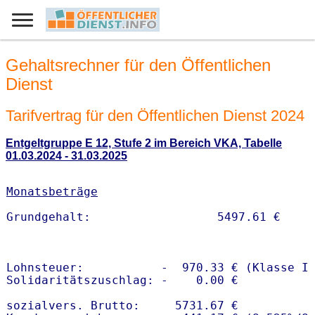
Gehaltsrechner für den Öffentlichen
Dienst
Tarifvertrag für den Öffentlichen Dienst 2024
Entgeltgruppe E 12, Stufe 2 im Bereich VKA, Tabelle
01.03.2024 - 31.03.2025
Monatsbeträge
Lohnsteuer:           -  970.33 € (Klasse I)
Solidaritätszuschlag: -    0.00 €

sozialvers. Brutto:     5731.67 €
