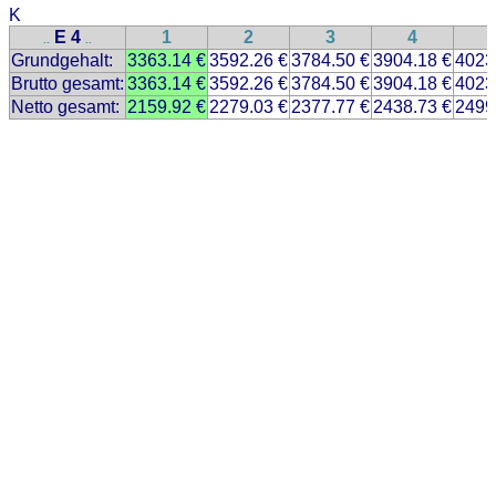
K
E 4
1
2
3
4
..
..
Grundgehalt:
3363.14 €
3592.26 €
3784.50 €
3904.18 €
4023
Brutto gesamt:
3363.14 €
3592.26 €
3784.50 €
3904.18 €
4023
Netto gesamt:
2159.92 €
2279.03 €
2377.77 €
2438.73 €
2499