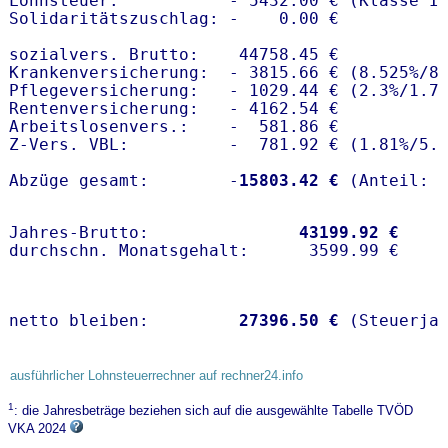
Lohnsteuer:           - 5432.00 € (Klasse I)
Solidaritätszuschlag: -    0.00 €

sozialvers. Brutto:    44758.45 €

Krankenversicherung:  - 3815.66 € (8.525%/8.
Pflegeversicherung:   - 1029.44 € (2.3%/1.7%
Rentenversicherung:   - 4162.54 €

Arbeitslosenvers.:    -  581.86 €

Z-Vers. VBL:          -  781.92 € (
1.81%
/
5.
Abzüge gesamt:        -
15803.42 €
Jahres-Brutto:               
43199.92 €
netto bleiben:         
27396.50 €
 (Steuerja
ausführlicher Lohnsteuerrechner auf rechner24.info
1
: die Jahresbeträge beziehen sich auf die ausgewählte Tabelle TVÖD
VKA 2024