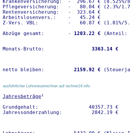
Krankenversicherung:  -  296.67 € (8.525%/8.
Pflegeversicherung:   -   80.04 € (2.3%/1.7%
Rentenversicherung:   -  323.64 €

Arbeitslosenvers.:    -   45.24 €

Z-Vers. VBL:          -   60.87 € (
1.81%
/
5.
Abzüge gesamt:        -
 1203.22 €
Monats-Brutto:               
 3363.14 €
netto bleiben:         
 2159.92 €
 (Steuerja
ausführlicher Lohnsteuerrechner auf rechner24.info
1
Jahresbeträge
Grundgehalt:                 40357.73 € 
