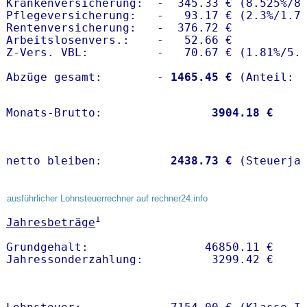
Krankenversicherung:  -  345.33 € (8.525%/8.
Pflegeversicherung:   -   93.17 € (2.3%/1.7%
Rentenversicherung:   -  376.72 €

Arbeitslosenvers.:    -   52.66 €

Z-Vers. VBL:          -   70.67 € (
1.81%
/
5.
Abzüge gesamt:        -
 1465.45 €
Monats-Brutto:               
 3904.18 €
netto bleiben:         
 2438.73 €
 (Steuerja
ausführlicher Lohnsteuerrechner auf rechner24.info
1
Jahresbeträge
Grundgehalt:                 46850.11 € 
