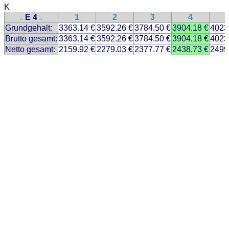
K
E 4
1
2
3
4
..
..
Grundgehalt:
3363.14 €
3592.26 €
3784.50 €
3904.18 €
4023
Brutto gesamt:
3363.14 €
3592.26 €
3784.50 €
3904.18 €
4023
Netto gesamt:
2159.92 €
2279.03 €
2377.77 €
2438.73 €
2499