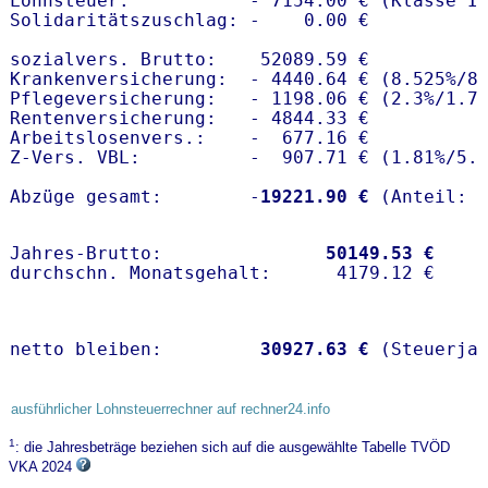
Lohnsteuer:           - 7154.00 € (Klasse I)
Solidaritätszuschlag: -    0.00 €

sozialvers. Brutto:    52089.59 €

Krankenversicherung:  - 4440.64 € (8.525%/8.
Pflegeversicherung:   - 1198.06 € (2.3%/1.7%
Rentenversicherung:   - 4844.33 €

Arbeitslosenvers.:    -  677.16 €

Z-Vers. VBL:          -  907.71 € (
1.81%
/
5.
Abzüge gesamt:        -
19221.90 €
Jahres-Brutto:               
50149.53 €
netto bleiben:         
30927.63 €
 (Steuerja
ausführlicher Lohnsteuerrechner auf rechner24.info
1
: die Jahresbeträge beziehen sich auf die ausgewählte Tabelle TVÖD
VKA 2024