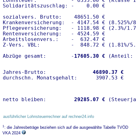
Lohnsteuer:           - 6333.00 € (Klasse I)
Solidaritätszuschlag: -    0.00 €

sozialvers. Brutto:    48651.50 €

Krankenversicherung:  - 4147.54 € (8.525%/8.
Pflegeversicherung:   - 1118.98 € (2.3%/1.7%
Rentenversicherung:   - 4524.59 €

Arbeitslosenvers.:    -  632.47 €

Z-Vers. VBL:          -  848.72 € (
1.81%
/
5.
Abzüge gesamt:        -
17605.30 €
Jahres-Brutto:               
46890.37 €
netto bleiben:         
29285.07 €
 (Steuerja
ausführlicher Lohnsteuerrechner auf rechner24.info
1
: die Jahresbeträge beziehen sich auf die ausgewählte Tabelle TVÖD
VKA 2024