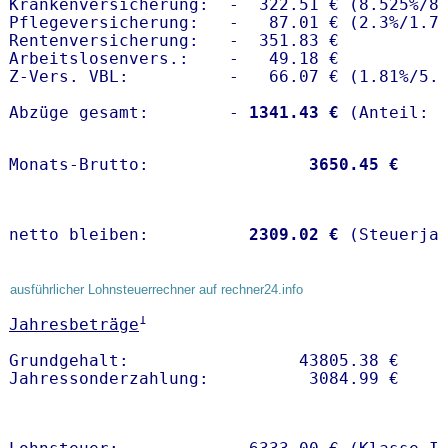
Krankenversicherung:  -  322.51 € (8.525%/8.
Pflegeversicherung:   -   87.01 € (2.3%/1.7%
Rentenversicherung:   -  351.83 €

Arbeitslosenvers.:    -   49.18 €

Z-Vers. VBL:          -   66.07 € (
1.81%
/
5.
Abzüge gesamt:        -
 1341.43 €
Monats-Brutto:               
 3650.45 €
netto bleiben:         
 2309.02 €
 (Steuerja
ausführlicher Lohnsteuerrechner auf rechner24.info
1
Jahresbeträge
Grundgehalt:                 43805.38 € 
