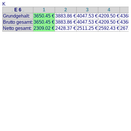
K
E 6
1
2
3
4
..
..
Grundgehalt:
3650.45 €
3883.86 €
4047.53 €
4209.50 €
4368
Brutto gesamt:
3650.45 €
3883.86 €
4047.53 €
4209.50 €
4368
Netto gesamt:
2309.02 €
2428.37 €
2511.25 €
2592.43 €
2671