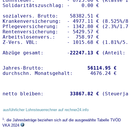
Lohnsteuer:           - 8723.00 € (Klasse I)
Solidaritätszuschlag: -    0.00 €

sozialvers. Brutto:    58382.51 €

Krankenversicherung:  - 4977.11 € (8.525%/8
Pflegeversicherung:   - 1342.80 € (2.3%/1.7%
Rentenversicherung:   - 5429.57 €

Arbeitslosenvers.:    -  758.97 €

Z-Vers. VBL:          - 1015.68 € (
1.81%
/
5.
Abzüge gesamt:        -
22247.13 €
Jahres-Brutto:               
56114.95 €
netto bleiben:         
33867.82 €
 (Steuerja
ausführlicher Lohnsteuerrechner auf rechner24.info
1
: die Jahresbeträge beziehen sich auf die ausgewählte Tabelle TVÖD
VKA 2024