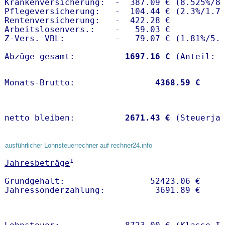
Krankenversicherung:  -  387.09 € (8.525%/8.
Pflegeversicherung:   -  104.44 € (2.3%/1.7%
Rentenversicherung:   -  422.28 €

Arbeitslosenvers.:    -   59.03 €

Z-Vers. VBL:          -   79.07 € (
1.81%
/
5.
Abzüge gesamt:        -
 1697.16 €
Monats-Brutto:               
 4368.59 €
netto bleiben:         
 2671.43 €
 (Steuerja
ausführlicher Lohnsteuerrechner auf rechner24.info
1
Jahresbeträge
Grundgehalt:                 52423.06 € 
