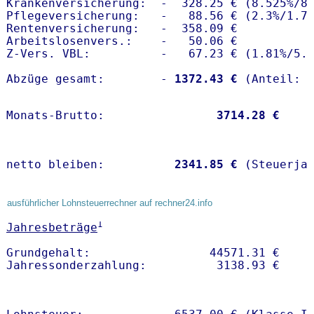
Krankenversicherung:  -  328.25 € (8.525%/8.
Pflegeversicherung:   -   88.56 € (2.3%/1.7%
Rentenversicherung:   -  358.09 €

Arbeitslosenvers.:    -   50.06 €

Z-Vers. VBL:          -   67.23 € (
1.81%
/
5.
Abzüge gesamt:        -
 1372.43 €
Monats-Brutto:               
 3714.28 €
netto bleiben:         
 2341.85 €
 (Steuerja
ausführlicher Lohnsteuerrechner auf rechner24.info
1
Jahresbeträge
Grundgehalt:                 44571.31 € 
