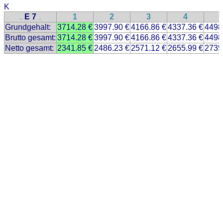
K
E 7
1
2
3
4
..
..
Grundgehalt:
3714.28 €
3997.90 €
4166.86 €
4337.36 €
4498
Brutto gesamt:
3714.28 €
3997.90 €
4166.86 €
4337.36 €
4498
Netto gesamt:
2341.85 €
2486.23 €
2571.12 €
2655.99 €
2735