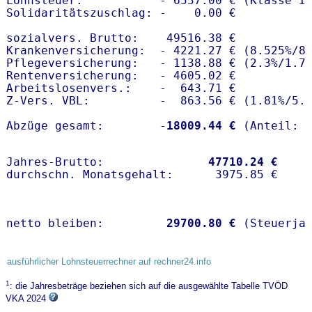
Lohnsteuer:           - 6537.00 € (Klasse I)
Solidaritätszuschlag: -    0.00 €

sozialvers. Brutto:    49516.38 €

Krankenversicherung:  - 4221.27 € (8.525%/8.
Pflegeversicherung:   - 1138.88 € (2.3%/1.7%
Rentenversicherung:   - 4605.02 €

Arbeitslosenvers.:    -  643.71 €

Z-Vers. VBL:          -  863.56 € (
1.81%
/
5.
Abzüge gesamt:        -
18009.44 €
Jahres-Brutto:               
47710.24 €
netto bleiben:         
29700.80 €
 (Steuerja
ausführlicher Lohnsteuerrechner auf rechner24.info
1
: die Jahresbeträge beziehen sich auf die ausgewählte Tabelle TVÖD
VKA 2024