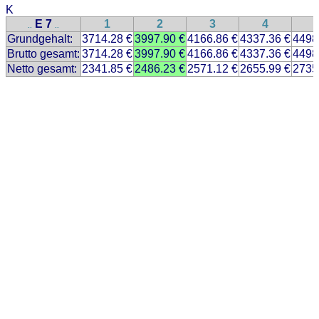
K
E 7
1
2
3
4
..
..
Grundgehalt:
3714.28 €
3997.90 €
4166.86 €
4337.36 €
4498
Brutto gesamt:
3714.28 €
3997.90 €
4166.86 €
4337.36 €
4498
Netto gesamt:
2341.85 €
2486.23 €
2571.12 €
2655.99 €
2735