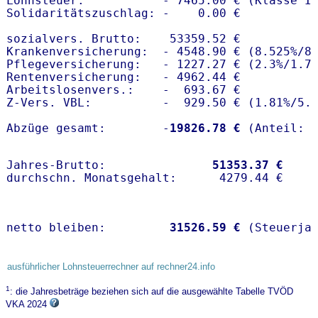
Lohnsteuer:           - 7465.00 € (Klasse I)
Solidaritätszuschlag: -    0.00 €

sozialvers. Brutto:    53359.52 €

Krankenversicherung:  - 4548.90 € (8.525%/8.
Pflegeversicherung:   - 1227.27 € (2.3%/1.7%
Rentenversicherung:   - 4962.44 €

Arbeitslosenvers.:    -  693.67 €

Z-Vers. VBL:          -  929.50 € (
1.81%
/
5.
Abzüge gesamt:        -
19826.78 €
Jahres-Brutto:               
51353.37 €
netto bleiben:         
31526.59 €
 (Steuerja
ausführlicher Lohnsteuerrechner auf rechner24.info
1
: die Jahresbeträge beziehen sich auf die ausgewählte Tabelle TVÖD
VKA 2024