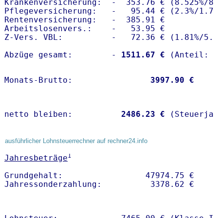
Krankenversicherung:  -  353.76 € (8.525%/8.
Pflegeversicherung:   -   95.44 € (2.3%/1.7%
Rentenversicherung:   -  385.91 €

Arbeitslosenvers.:    -   53.95 €

Z-Vers. VBL:          -   72.36 € (
1.81%
/
5.
Abzüge gesamt:        -
 1511.67 €
Monats-Brutto:               
 3997.90 €
netto bleiben:         
 2486.23 €
 (Steuerja
ausführlicher Lohnsteuerrechner auf rechner24.info
1
Jahresbeträge
Grundgehalt:                 47974.75 € 
