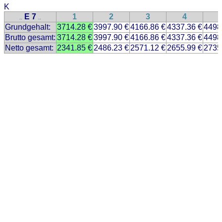
K
E 7
1
2
3
4
..
..
Grundgehalt:
3714.28 €
3997.90 €
4166.86 €
4337.36 €
4498
Brutto gesamt:
3714.28 €
3997.90 €
4166.86 €
4337.36 €
4498
Netto gesamt:
2341.85 €
2486.23 €
2571.12 €
2655.99 €
2735