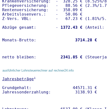
Krankenversicherung:  -  328.25 € (8.525%/8.
Pflegeversicherung:   -   88.56 € (2.3%/1.7%
Rentenversicherung:   -  358.09 €

Arbeitslosenvers.:    -   50.06 €

Z-Vers. VBL:          -   67.23 € (
1.81%
/
5.
Abzüge gesamt:        -
 1372.43 €
Monats-Brutto:               
 3714.28 €
netto bleiben:         
 2341.85 €
 (Steuerja
ausführlicher Lohnsteuerrechner auf rechner24.info
1
Jahresbeträge
Grundgehalt:                 44571.31 € 
