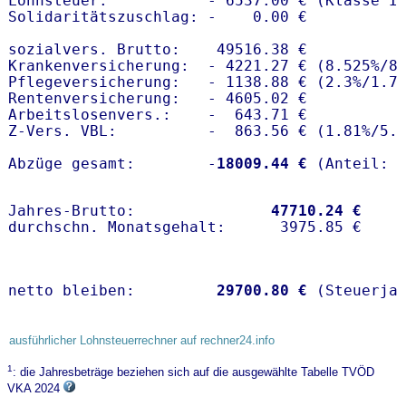
Lohnsteuer:           - 6537.00 € (Klasse I)
Solidaritätszuschlag: -    0.00 €

sozialvers. Brutto:    49516.38 €

Krankenversicherung:  - 4221.27 € (8.525%/8.
Pflegeversicherung:   - 1138.88 € (2.3%/1.7%
Rentenversicherung:   - 4605.02 €

Arbeitslosenvers.:    -  643.71 €

Z-Vers. VBL:          -  863.56 € (
1.81%
/
5.
Abzüge gesamt:        -
18009.44 €
Jahres-Brutto:               
47710.24 €
netto bleiben:         
29700.80 €
 (Steuerja
ausführlicher Lohnsteuerrechner auf rechner24.info
1
: die Jahresbeträge beziehen sich auf die ausgewählte Tabelle TVÖD
VKA 2024