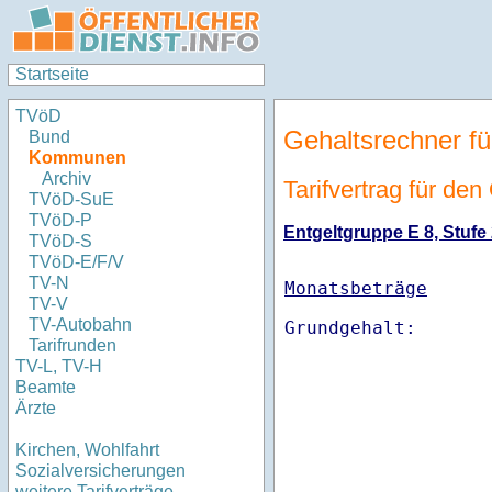
Startseite
TVöD
Gehaltsrechner fü
Bund
Kommunen
Archiv
Tarifvertrag für den
TVöD-SuE
TVöD-P
Entgeltgruppe E 8, Stufe 
TVöD-S
TVöD-E/F/V
TV-N
Monatsbeträge
TV-V
TV-Autobahn
Tarifrunden
TV-L, TV-H
Beamte
Ärzte
Kirchen, Wohlfahrt
Sozialversicherungen
weitere Tarifverträge