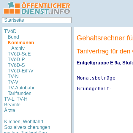
Startseite
TVöD
Gehaltsrechner fü
Bund
Kommunen
Archiv
Tarifvertrag für den
TVöD-SuE
TVöD-P
Entgeltgruppe E 9a, Stufe
TVöD-S
TVöD-E/F/V
TV-N
Monatsbeträge
TV-V
TV-Autobahn
Tarifrunden
TV-L, TV-H
Beamte
Ärzte
Kirchen, Wohlfahrt
Sozialversicherungen
weitere Tarifverträge