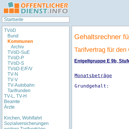
Startseite
TVöD
Gehaltsrechner fü
Bund
Kommunen
Archiv
Tarifvertrag für den
TVöD-SuE
TVöD-P
Entgeltgruppe E 9b, Stuf
TVöD-S
TVöD-E/F/V
TV-N
Monatsbeträge
TV-V
TV-Autobahn
Tarifrunden
TV-L, TV-H
Beamte
Ärzte
Kirchen, Wohlfahrt
Sozialversicherungen
weitere Tarifverträge