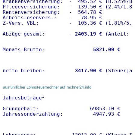
Krankenversicherung:  -  495.52 € (8.525%/8.
Pflegeversicherung:   -  139.50 € (2.4%/1.8%
Rentenversicherung:   -  564.78 €

Arbeitslosenvers.:    -   78.95 €

Z-Vers. VBL:          -  105.36 € (
1.81%
/
5.
Abzüge gesamt:        -
 2403.19 €
Monats-Brutto:               
 5821.09 €
netto bleiben:         
 3417.90 €
 (Steuerja
ausführlicher Lohnsteuerrechner auf rechner24.info
1
Jahresbeträge
Grundgehalt:                 69853.10 € 
