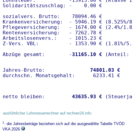
Lohnsteuer:           -13913.00 € (Klasse I)
Solidaritätszuschlag: -    0.00 €

sozialvers. Brutto:    78094.46 €

Krankenversicherung:  - 5946.19 € (8.525%/8
Pflegeversicherung:   - 1674.00 € (2.4%/1.8%
Rentenversicherung:   - 7262.78 €

Arbeitslosenvers.:    - 1015.23 €

Z-Vers. VBL:          - 1353.90 € (
1.81%
/
5.
Abzüge gesamt:        -
31165.10 €
Jahres-Brutto:               
74801.03 €
netto bleiben:         
43635.93 €
 (Steuerja
ausführlicher Lohnsteuerrechner auf rechner24.info
1
: die Jahresbeträge beziehen sich auf die ausgewählte Tabelle TVÖD
VKA 2026