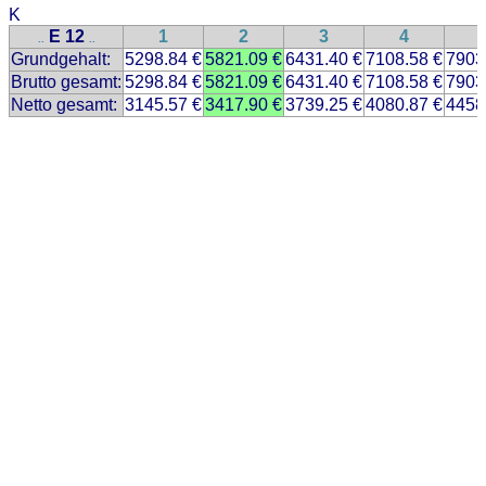
K
E 12
1
2
3
4
..
..
Grundgehalt:
5298.84 €
5821.09 €
6431.40 €
7108.58 €
7903
Brutto gesamt:
5298.84 €
5821.09 €
6431.40 €
7108.58 €
7903
Netto gesamt:
3145.57 €
3417.90 €
3739.25 €
4080.87 €
4458